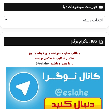
فهرست موضوعات / با
ف
ه
ر
س
ت
کانال تلگرام نوگرا
م
و
مطالب سایت +نوشته های کوتاه متنوع
ض
عکس + کلیپ + عکس نوشته
و
با ما همراه باشید.
eslahe@
ع
ا
ت
/
ب
ا