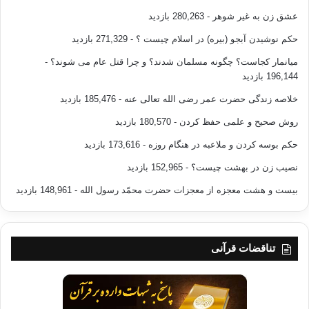
عشق زن به غیر شوهر
- 280,263 بازدید
حکم نوشیدن آبجو (بیره) در اسلام چیست ؟
- 271,329 بازدید
میانمار کجاست؟ چگونه مسلمان شدند؟ و چرا قتل عام می شوند؟
-
196,144 بازدید
خلاصه زندگی حضرت عمر رضی الله تعالی عنه
- 185,476 بازدید
روش صحیح و علمی حفظ کردن
- 180,570 بازدید
حکم بوسه کردن و ملاعبه در هنگام روزه
- 173,616 بازدید
نصیب زن در بهشت چیست؟
- 152,965 بازدید
بیست و هشت معجزه از معجزات حضرت محمّد رسول الله
- 148,961 بازدید
تناقضات قرآنی