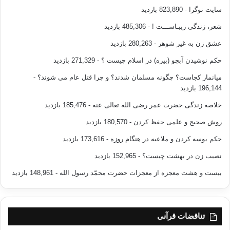
سایت نوگرا
- 823,890 بازدید
شعر، زندگی زیبـاســـت !
- 485,306 بازدید
عشق زن به غیر شوهر
- 280,263 بازدید
حکم نوشیدن آبجو (بیره) در اسلام چیست ؟
- 271,329 بازدید
میانمار کجاست؟ چگونه مسلمان شدند؟ و چرا قتل عام می شوند؟
-
196,144 بازدید
خلاصه زندگی حضرت عمر رضی الله تعالی عنه
- 185,476 بازدید
روش صحیح و علمی حفظ کردن
- 180,570 بازدید
حکم بوسه کردن و ملاعبه در هنگام روزه
- 173,616 بازدید
نصیب زن در بهشت چیست؟
- 152,965 بازدید
بیست و هشت معجزه از معجزات حضرت محمّد رسول الله
- 148,961 بازدید
تناقضات قرآنی