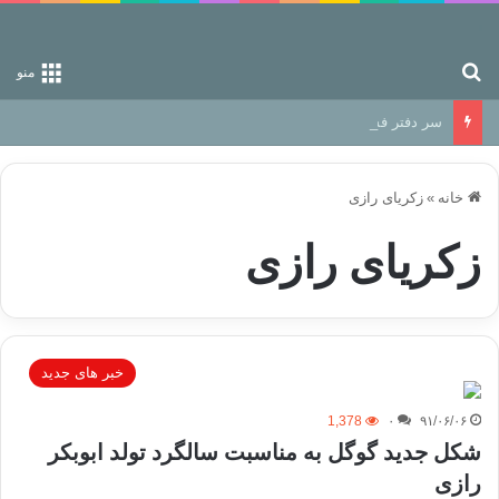
جستجو برای
منو
سر دفتر فساد در زمین‌، دوری وکناره‌گیری از راه خداست‌!
خانه
»
زکریای رازی
زکریای رازی
خبر های جدید
1,378
۰
۹۱/۰۶/۰۶
شکل جدید گوگل به مناسبت سالگرد تولد ابوبکر
رازی