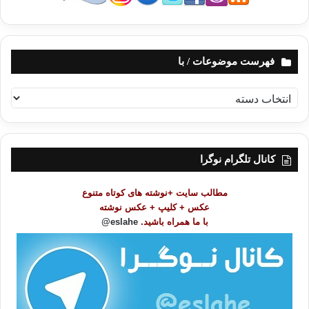
فهرست موضوعات / با
ف
ه
ر
س
ت
کانال تلگرام نوگرا
م
و
مطالب سایت +نوشته های کوتاه متنوع
ض
عکس + کلیپ + عکس نوشته
و
با ما همراه باشید.
eslahe@
ع
ا
ت
/
ب
ا