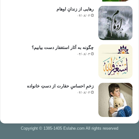
رهایی از زندانِ اوهام
۰۴/۰۸/۰۳
چگونه به آثار استغفار دست بیابیم؟
۰۴/۰۸/۰۳
زخمِ احساسِ حقارت از دستِ خانواده
۰۴/۰۸/۰۳
Copyright © 1385-1405 Eslahe.com All rights reserved