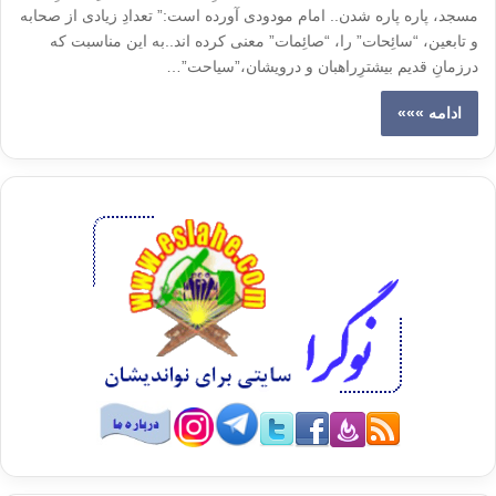
مسجد، پاره پاره شدن.. امام مودودی آورده است:” تعدادِ زیادی از صحابه
و تابعین، “سائِحات” را، “صائِمات” معنی کرده اند..به این مناسبت که
درزمانِ قدیم بیشترِراهبان و درویشان،”سیاحت”…
ادامه »»»