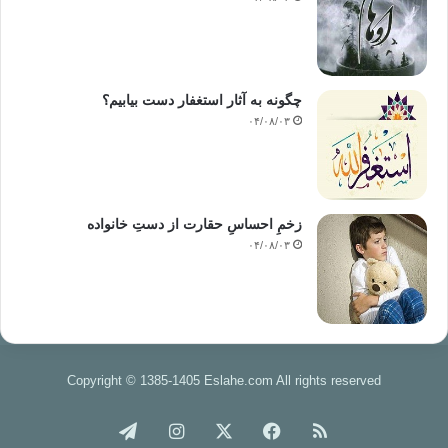
چگونه به آثار استغفار دست بیابیم؟
۰۴/۰۸/۰۳
زخمِ احساسِ حقارت از دستِ خانواده
۰۴/۰۸/۰۳
Copyright © 1385-1405 Eslahe.com All rights reserved
خوراک
فیس
X
اینستاگرام
تلگرام