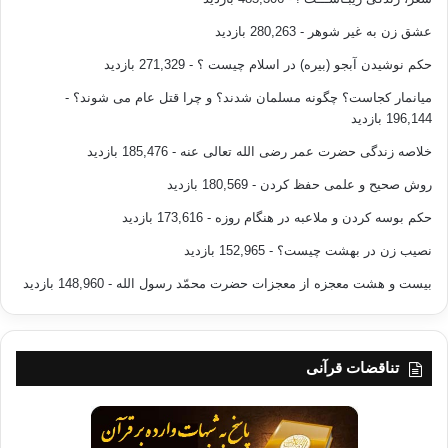
عشق زن به غیر شوهر
- 280,263 بازدید
حکم نوشیدن آبجو (بیره) در اسلام چیست ؟
- 271,329 بازدید
میانمار کجاست؟ چگونه مسلمان شدند؟ و چرا قتل عام می شوند؟
-
196,144 بازدید
خلاصه زندگی حضرت عمر رضی الله تعالی عنه
- 185,476 بازدید
روش صحیح و علمی حفظ کردن
- 180,569 بازدید
حکم بوسه کردن و ملاعبه در هنگام روزه
- 173,616 بازدید
نصیب زن در بهشت چیست؟
- 152,965 بازدید
بیست و هشت معجزه از معجزات حضرت محمّد رسول الله
- 148,960 بازدید
تناقضات قرآنی