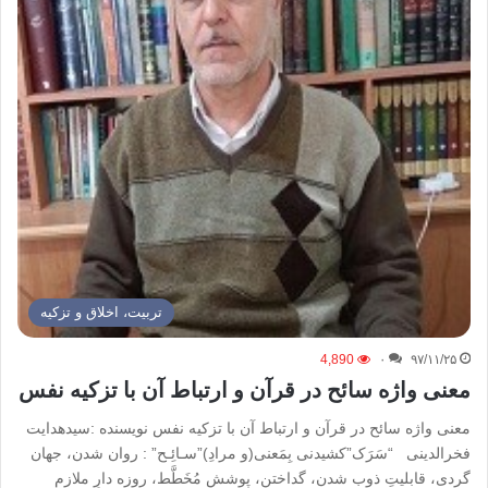
تربیت، اخلاق و تزکیه
4,890
۰
۹۷/۱۱/۲۵
معنی واژه سائح در قرآن و ارتباط آن با تزکیه نفس
معنی واژه سائح در قرآن و ارتباط آن با تزکیه نفس نویسنده :سیدهدایت
فخرالدینی “سَرَک”کشیدنی بِمَعنی(و مرادِ)”سـائِـح” : روان شدن، جهان
گردی، قابلیتِ ذوب شدن، گداختن، پوششِ مُخَطَّط، روزه دارِ ملازمِ