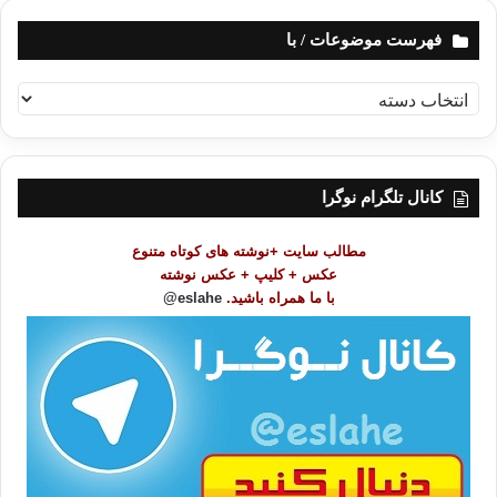
فهرست موضوعات / با
ف
ه
ر
س
ت
کانال تلگرام نوگرا
م
و
مطالب سایت +نوشته های کوتاه متنوع
ض
عکس + کلیپ + عکس نوشته
و
با ما همراه باشید.
eslahe@
ع
ا
ت
/
ب
ا