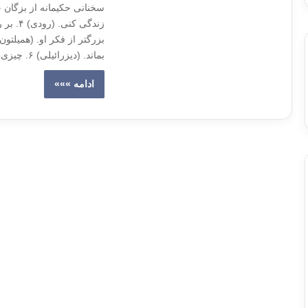
زندگی 
بماند. (دیزرائیلی) ۶. چیزی ساده تر از بزرگی نیست آری ساده بودن همانا…
ادامه »»»