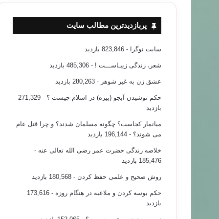
پربازدیدترین مطالب سایت
سایت نوگرا
- 823,846 بازدید
شعر، زندگی زیبـاســـت !
- 485,306 بازدید
عشق زن به غیر شوهر
- 280,263 بازدید
حکم نوشیدن آبجو (بیره) در اسلام چیست ؟
- 271,329
بازدید
میانمار کجاست؟ چگونه مسلمان شدند؟ و چرا قتل عام
می شوند؟
- 196,144 بازدید
خلاصه زندگی حضرت عمر رضی الله تعالی عنه
-
185,476 بازدید
روش صحیح و علمی حفظ کردن
- 180,568 بازدید
حکم بوسه کردن و ملاعبه در هنگام روزه
- 173,616
بازدید