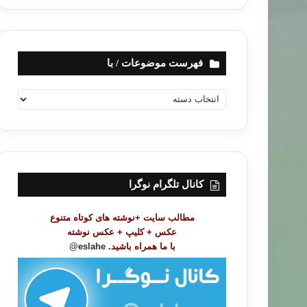
فهرست موضوعات / با
ف
ه
ر
س
ت
م
و
کانال تلگرام نوگرا
ض
و
مطالب سایت +نوشته های کوتاه متنوع
ع
عکس + کلیپ + عکس نوشته
ا
با ما همراه باشید.
eslahe@
ت
/
ب
ا