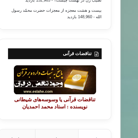
نصیب زن در بهشت چیست؟
- 152,965 بازدید
بیست و هشت معجزه از معجزات حضرت محمّد رسول
الله
- 148,960 بازدید
تناقضات قرآنی
تناقضات قرآنی یا وسوسه‌های شیطانی
نویسنده : استاد محمد احمدیان