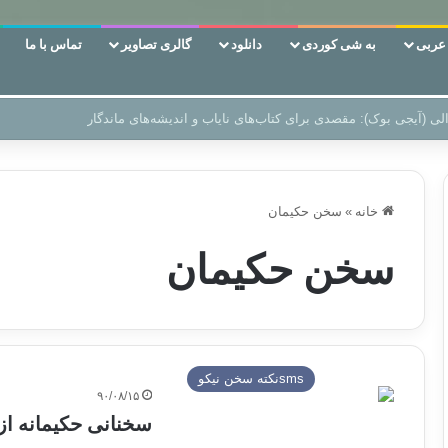
ربی
به شی کوردی
دانلود
گالری تصاویر
تماس با ما
ن‌، دوری وکناره‌گیری از راه خداست‌!
خانه
»
سخن حکیمان
سخن حکیمان
smsنكته سخن نيكو
۹۰/۰۸/۱۵
سخنانی حکیمانه از