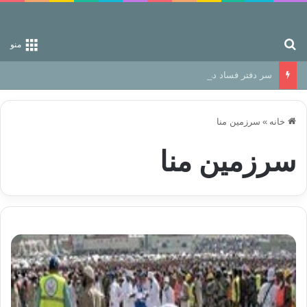
جستجو برای
منو
سر دفتر فساد در زمین‌، دوری وکناره‌گیری از راه خداست‌!
خانه
»
سرزمین منا
سرزمین منا