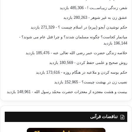
شعر، زندگی زیبـاســـت !
- 485,306 بازدید
عشق زن به غیر شوهر
- 280,263 بازدید
حکم نوشیدن آبجو (بیره) در اسلام چیست ؟
- 271,329 بازدید
میانمار کجاست؟ چگونه مسلمان شدند؟ و چرا قتل عام می شوند؟
-
196,144 بازدید
خلاصه زندگی حضرت عمر رضی الله تعالی عنه
- 185,476 بازدید
روش صحیح و علمی حفظ کردن
- 180,569 بازدید
حکم بوسه کردن و ملاعبه در هنگام روزه
- 173,616 بازدید
نصیب زن در بهشت چیست؟
- 152,965 بازدید
بیست و هشت معجزه از معجزات حضرت محمّد رسول الله
- 148,961 بازدید
تناقضات قرآنی