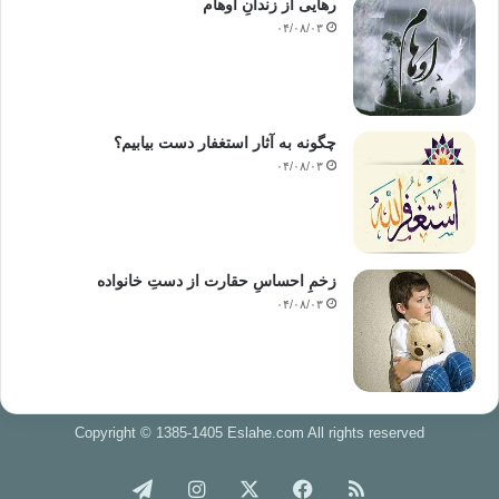
رهایی از زندانِ اوهام
۰۴/۰۸/۰۳
چگونه به آثار استغفار دست بیابیم؟
۰۴/۰۸/۰۳
زخمِ احساسِ حقارت از دستِ خانواده
۰۴/۰۸/۰۳
Copyright © 1385-1405 Eslahe.com All rights reserved
خوراک
فیس
X
اینستاگرام
تلگرام