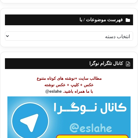
فهرست موضوعات / با
ف
ه
ر
س
ت
کانال تلگرام نوگرا
م
و
مطالب سایت +نوشته های کوتاه متنوع
ض
عکس + کلیپ + عکس نوشته
و
با ما همراه باشید.
eslahe@
ع
ا
ت
/
ب
ا