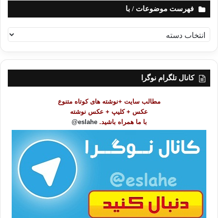
فهرست موضوعات / با
ف
ه
ر
س
ت
کانال تلگرام نوگرا
م
و
مطالب سایت +نوشته های کوتاه متنوع
ض
عکس + کلیپ + عکس نوشته
و
با ما همراه باشید.
eslahe@
ع
ا
ت
/
ب
ا