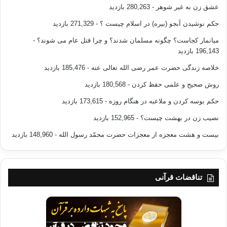
عشق زن به غیر شوهر
- 280,263 بازدید
حکم نوشیدن آبجو (بیره) در اسلام چیست ؟
- 271,329 بازدید
میانمار کجاست؟ چگونه مسلمان شدند؟ و چرا قتل عام می شوند؟
-
196,143 بازدید
خلاصه زندگی حضرت عمر رضی الله تعالی عنه
- 185,476 بازدید
روش صحیح و علمی حفظ کردن
- 180,568 بازدید
حکم بوسه کردن و ملاعبه در هنگام روزه
- 173,615 بازدید
نصیب زن در بهشت چیست؟
- 152,965 بازدید
بیست و هشت معجزه از معجزات حضرت محمّد رسول الله
- 148,960 بازدید
تناقضات قرآنی