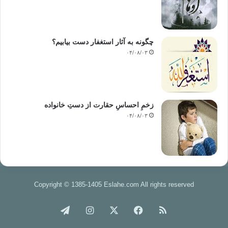
چگونه به آثار استغفار دست بیابیم؟
۰۴/۰۸/۰۳
زخمِ احساسِ حقارت از دستِ خانواده
۰۴/۰۸/۰۳
Copyright © 1385-1405 Eslahe.com All rights reserved
خوراک
فیس
X
اینستاگرام
تلگرام