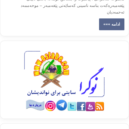
پێغەمبەرەکەت بناسە ناسینی کەساێەتی پێغەمبەر – موحەممەد
ئەحمەدیان
ادامه »»»