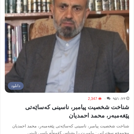
دانلود
2,347
۰
۹۵/۱۰/۲۳
شناخت شخصیت پیامبر، ناسینی کەساێەتی
پێغەمبەر، محمد احمدیان
شناخت شخصیت پیامبر، ناسینی کەساێەتی پێغەمبەر، محمد احمدیان
مجموعه سخنرانی : پیامبرت را بشناس کۆمەڵە باسی ئایینی