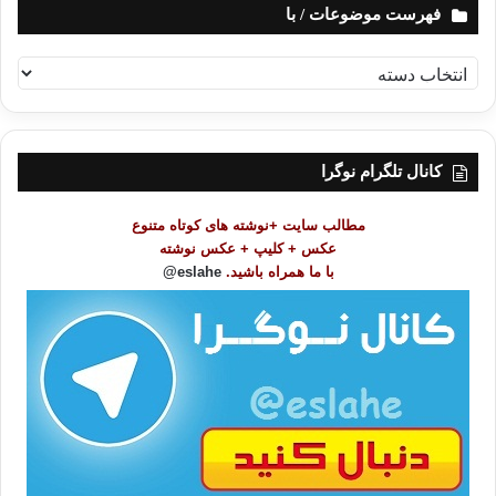
فهرست موضوعات / با
ف
ه
ر
س
ت
کانال تلگرام نوگرا
م
و
مطالب سایت +نوشته های کوتاه متنوع
ض
عکس + کلیپ + عکس نوشته
و
با ما همراه باشید.
eslahe@
ع
ا
ت
/
ب
ا