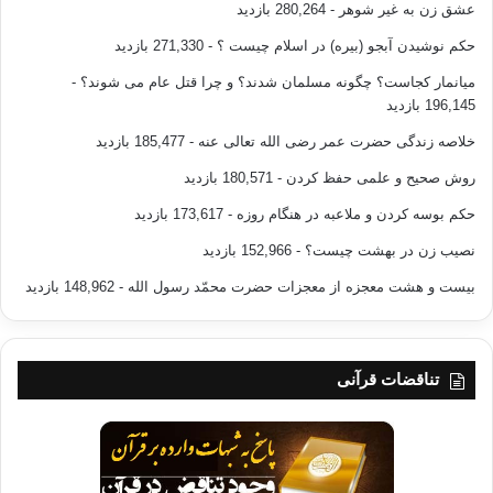
عشق زن به غیر شوهر
- 280,264 بازدید
حکم نوشیدن آبجو (بیره) در اسلام چیست ؟
- 271,330 بازدید
میانمار کجاست؟ چگونه مسلمان شدند؟ و چرا قتل عام می شوند؟
-
196,145 بازدید
خلاصه زندگی حضرت عمر رضی الله تعالی عنه
- 185,477 بازدید
روش صحیح و علمی حفظ کردن
- 180,571 بازدید
حکم بوسه کردن و ملاعبه در هنگام روزه
- 173,617 بازدید
نصیب زن در بهشت چیست؟
- 152,966 بازدید
بیست و هشت معجزه از معجزات حضرت محمّد رسول الله
- 148,962 بازدید
تناقضات قرآنی