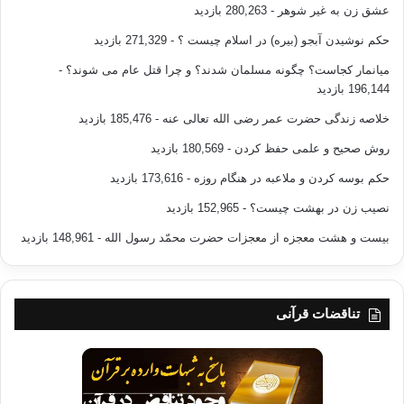
عشق زن به غیر شوهر
- 280,263 بازدید
حکم نوشیدن آبجو (بیره) در اسلام چیست ؟
- 271,329 بازدید
میانمار کجاست؟ چگونه مسلمان شدند؟ و چرا قتل عام می شوند؟
-
196,144 بازدید
خلاصه زندگی حضرت عمر رضی الله تعالی عنه
- 185,476 بازدید
روش صحیح و علمی حفظ کردن
- 180,569 بازدید
حکم بوسه کردن و ملاعبه در هنگام روزه
- 173,616 بازدید
نصیب زن در بهشت چیست؟
- 152,965 بازدید
بیست و هشت معجزه از معجزات حضرت محمّد رسول الله
- 148,961 بازدید
تناقضات قرآنی