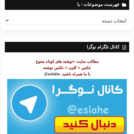
فهرست موضوعات / با
ف
ه
ر
س
ت
کانال تلگرام نوگرا
م
و
مطالب سایت +نوشته های کوتاه متنوع
ض
عکس + کلیپ + عکس نوشته
و
با ما همراه باشید.
eslahe@
ع
ا
ت
/
ب
ا