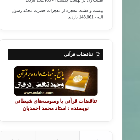
نصیب زن در بهشت چیست؟
- 152,965 بازدید
بیست و هشت معجزه از معجزات حضرت محمّد رسول
الله
- 148,961 بازدید
تناقضات قرآنی
تناقضات قرآنی یا وسوسه‌های شیطانی
نویسنده : استاد محمد احمدیان