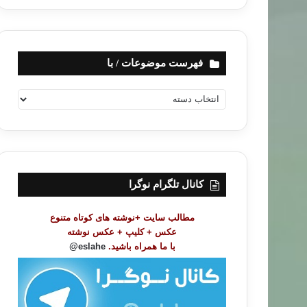
فهرست موضوعات / با
ف
ه
ر
س
ت
م
و
کانال تلگرام نوگرا
ض
و
مطالب سایت +نوشته های کوتاه متنوع
ع
عکس + کلیپ + عکس نوشته
ا
با ما همراه باشید.
eslahe@
ت
/
ب
ا