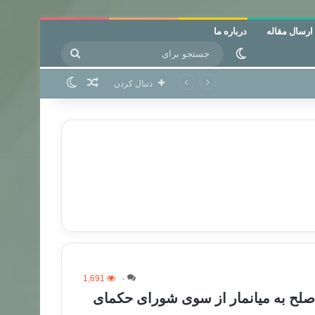
ارسال مقاله
درباره ما
جستجو
تغییر پوسته
برای
نوشته تصادفی
تغییر پوسته
دنبال کردن
1,691
۰
صلح به میانمار از سوی شورای حکمای