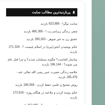
پربازدیدترین مطالب سایت
سایت نوگرا
- 823,885 بازدید
شعر، زندگی زیبـاســـت !
- 485,306 بازدید
عشق زن به غیر شوهر
- 280,263 بازدید
حکم نوشیدن آبجو (بیره) در اسلام چیست ؟
- 271,329
بازدید
میانمار کجاست؟ چگونه مسلمان شدند؟ و چرا قتل عام
می شوند؟
- 196,144 بازدید
خلاصه زندگی حضرت عمر رضی الله تعالی عنه
-
185,476 بازدید
روش صحیح و علمی حفظ کردن
- 180,569 بازدید
حکم بوسه کردن و ملاعبه در هنگام روزه
- 173,616
بازدید