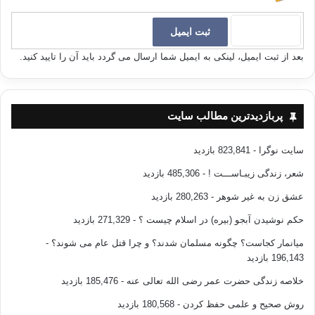
بعد از ثبت ایمیل، لینکی به ایمیل شما ارسال می گردد باید آن را تایید کنید.
پربازدیدترین مطالب سایت
سایت نوگرا
- 823,841 بازدید
شعر، زندگی زیبـاســـت !
- 485,306 بازدید
عشق زن به غیر شوهر
- 280,263 بازدید
حکم نوشیدن آبجو (بیره) در اسلام چیست ؟
- 271,329 بازدید
میانمار کجاست؟ چگونه مسلمان شدند؟ و چرا قتل عام می شوند؟
-
196,143 بازدید
خلاصه زندگی حضرت عمر رضی الله تعالی عنه
- 185,476 بازدید
روش صحیح و علمی حفظ کردن
- 180,568 بازدید