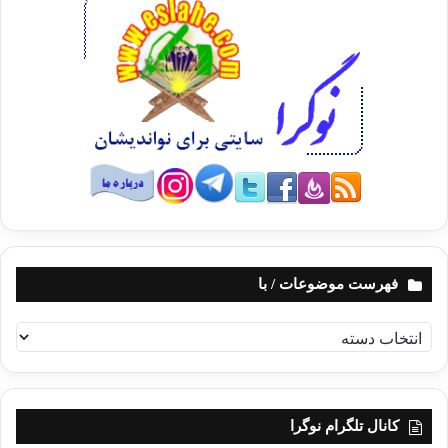
فهرست موضوعات / با
ف
ه
ر
س
ت
کانال تلگرام نوگرا
م