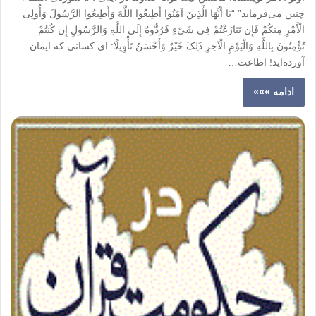
چنین می‌فرماید” “یَا أَیُّهَا الَّذِینَ آمَنُوا أَطِیعُوا اللَّهَ وَأَطِیعُوا الرَّسُولَ وَأُولِی
الْأَمْرِ مِنکُمْ فَإِن تَنَازَعْتُمْ فِی شَیْءٍ فَرُدُّوهُ إِلَى اللَّهِ وَالرَّسُولِ إِن کُنتُمْ
تُؤْمِنُونَ بِاللَّهِ وَالْیَوْمِ الْآخِرِ ذَٰلِکَ خَیْرٌ وَأَحْسَنُ تَأْوِیلًا: ای کسانی که ایمان
آورده‌اید! اطاعت…
ادامه »»»