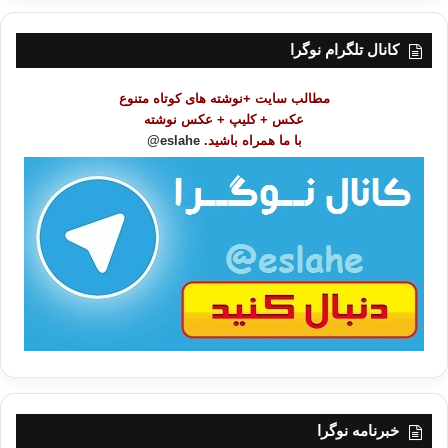
س
ت
کانال تلگرام نوگرا
م
و
مطالب سایت +نوشته های کوتاه متنوع
ض
عکس + کلیپ + عکس نوشته
و
با ما همراه باشید.
eslahe@
ع
ا
ت
/
ب
ا
خبرنامه نوگرا