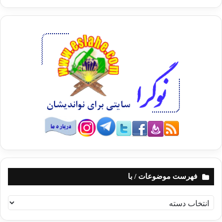
فهرست موضوعات / با
ف
ه
ر