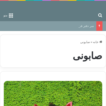
جستجو برای
منو
سر دفتر فساد در زمین‌، دوری وکناره‌گیری از راه خداست‌!
خانه
»
صابونی
صابونی