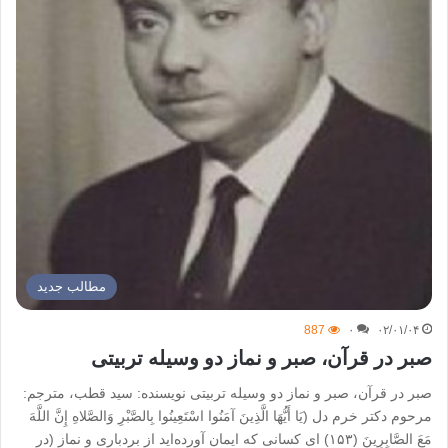
مطالب جدید
887
۰
۰۲/۰۱/۰۴
صبر در قرآن، صبر و نماز دو وسیله تربیتی
صبر در قرآن، صبر و نماز دو وسیله تربیتی نویسنده: سید قطب، مترجم:
مرحوم دکتر خرم دل (یَا أَیُّهَا الَّذِینَ آمَنُوا اسْتَعِینُوا بِالصَّبْرِ وَالصَّلاهِ إِنَّ اللَّهَ
مَعَ الصَّابِرِینَ (١۵٣) ای کسانی که ایمان آورده‌اید از بردباری و نماز (‌در