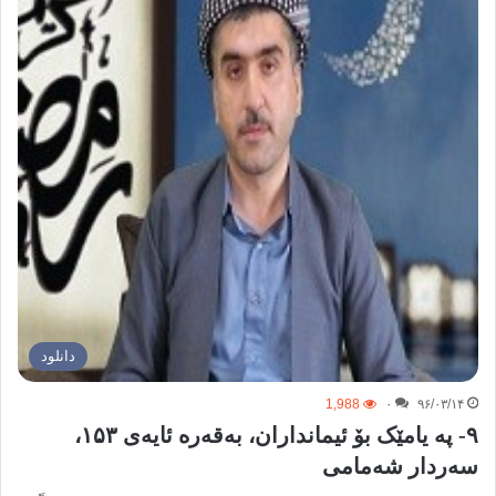
دانلود
1,988
۰
۹۶/۰۳/۱۴
۹- پە یامێک بۆ ئیمانداران، بەقەرە ئایەی ۱۵۳،
سەردار شەمامی