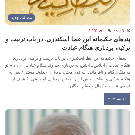
مطالب جدید
2,501
۰
۹۸/۰۷/۲۰
پندهای حکیمانه ابن عطا اسکندری، در باب تربیت و
تزکیه، بردباری هنگام عبادت
? پندهای حکیمانه ابن عطا اسکندری، در باب تربیت و تزکیه، بردباری
هنگام عبادت ?اخلاص ـ احتیاج به بردباری خداوند هنگام عبادت ? ۱۹ – تو
به هنگام گناه و نافرمانی چه قدر محتاج بردباری خداوند هستی؟ پس به
هنگام بندگی و اطاعت بیش از آن محتاج بردباری او هستی. ? هدف از
تمامی عبادات، کمال و مقام بندگان…
ادامه »»»