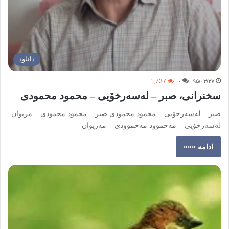
دانلود
1,737
۰
۹۵/۰۳/۲۷
سخنرانی، صبر – لەسەرخۆیی – محمود محمودی
صبر – لەسەرخۆیی – محمود محمودی صبر – محمود محمودی – مریوان
لەسەرخۆیی – مەحموود مەحموودی – مەریوان
ادامه »»»