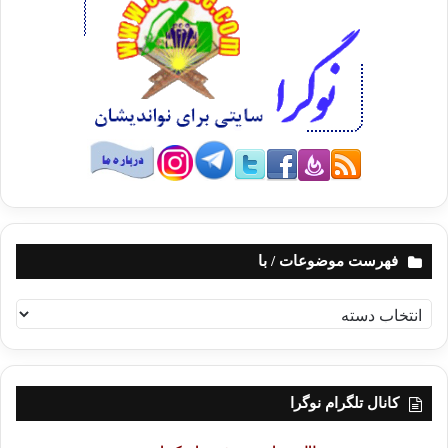
فهرست موضوعات / با
ف
ه
ر
س
ت
کانال تلگرام نوگرا
م
و