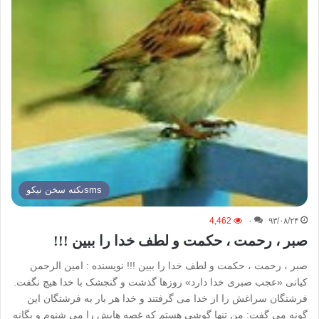
smsنكته سخن نيكو
4,462
۰
۹۳/۰۸/۲۴
صبر ، رحمت ، حکمت و لطف خدا را ببین !!!
صبر ، رحمت ، حکمت و لطف خدا را ببین !!! نویسنده : امین الرحمن
کیانی «عجب صبری خدا دارد» روزها گذشت و گنجشک با خدا هیچ نگفت.
فرشتگان سراغش را از خدا می گرفتند و خدا هر بار به فرشتگان این
گونه می گفت: من تنها گوشی هستم که غصه هایش را می شنوم و یگانه