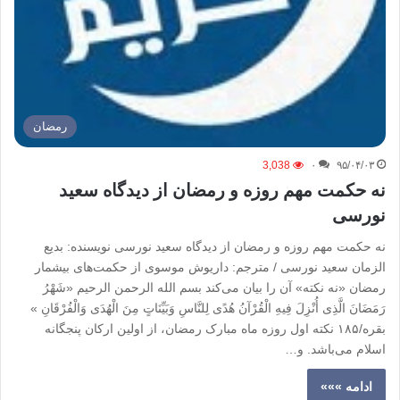
رمضان
3,038
۰
۹۵/۰۴/۰۳
نه حکمت مهم روزه و رمضان از دیدگاه سعید
نورسی
نه حکمت مهم روزه و رمضان از دیدگاه سعید نورسی نویسنده: بدیع
الزمان سعید نورسی / مترجم: داریوش موسوی از حکمت‌های بیشمار
رمضان «نه نکته» آن را بیان می‌کند بسم الله الرحمن الرحیم «‏شَهْرُ
رَمَضَانَ الَّذِی أُنْزِلَ فِیهِ الْقُرْآنُ هُدًى لِلنَّاسِ وَبَیِّنَاتٍ مِنَ الْهُدَى وَالْفُرْقَانِ »
بقره/۱۸۵ نکته اول روزه ماه مبارک رمضان، از اولین ارکان پنجگانه
اسلام می‌باشد. و…
ادامه »»»