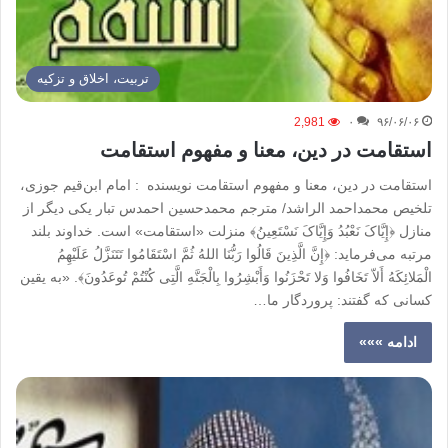
تربیت، اخلاق و تزکیه
2,981
۰
۹۶/۰۶/۰۶
استقامت در دین، معنا و مفهوم استقامت
استقامت در دین، معنا و مفهوم استقامت نویسنده : امام ابن‌قیم جوزی،
تلخیص محمداحمد الراشد/ مترجم محمدحسین احمدس تبار یکی دیگر از
منازل ﴿إِیَّاکَ نَعْبُدُ وَإِیَّاکَ نَسْتَعِینُ﴾ منزلت «استقامت» است. خداوند بلند
مرتبه می‌فرماید: ﴿إِنَّ الَّذِینَ قَالُوا رَبُّنَا اللهُ ثُمَّ اسْتَقَامُوا تَتَنَزَّلُ عَلَیْهِمُ
الْمَلائِکَهُ أَلاّ تَخَافُوا وَلا تَحْزَنُوا وَأَبْشِرُوا بِالْجَنَّهِ الَّتِی کُنْتُمْ تُوعَدُونَ﴾. «به یقین
کسانی که گفتند: پروردگار ما…
ادامه »»»