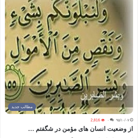
مطالب جدید
2,816
۰
۹۵/۱۰/۰۷
از وضعیت انسان های مؤمن در شگفتم …