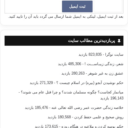
بعد از ثبت ایمیل، لینکی به ایمیل شما ارسال می گردد باید آن را تایید کنید.
پربازدیدترین مطالب سایت
سایت نوگرا
- 823,835 بازدید
شعر، زندگی زیبـاســـت !
- 485,306 بازدید
عشق زن به غیر شوهر
- 280,263 بازدید
حکم نوشیدن آبجو (بیره) در اسلام چیست ؟
- 271,329 بازدید
میانمار کجاست؟ چگونه مسلمان شدند؟ و چرا قتل عام می شوند؟
-
196,143 بازدید
خلاصه زندگی حضرت عمر رضی الله تعالی عنه
- 185,476 بازدید
روش صحیح و علمی حفظ کردن
- 180,568 بازدید
حکم بوسه کردن و ملاعبه در هنگام روزه
- 173,615 بازدید