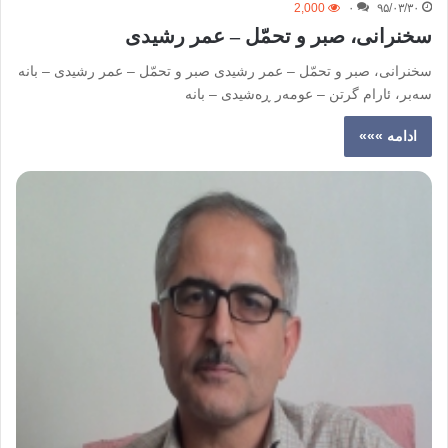
2,000
۰
۹۵/۰۳/۳۰
سخنرانی، صبر و تحمّل – عمر رشیدی
سخنرانی، صبر و تحمّل – عمر رشیدی صبر و تحمّل – عمر رشیدی – بانه
سەبر، ئارام گرتن – عومەر ڕەشیدی – بانە
ادامه »»»