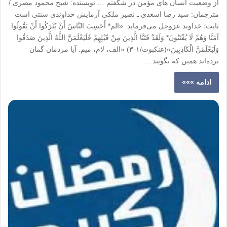
از وضعیت انسان های مؤمن در شگفتم … نویسنده: شیخ محمود مصری /
مترجمان: سید رضا اسعدی ـ نصیر ملکی آزمایش خداوندی سنتی است
ثابت؛ خداوند عزوجل می‌فرماید: «‏الم‏* ‏أَحَسِبَ النَّاسُ أَنْ یُتْرَکُوا أَنْ یَقُولُوا
آمَنَّا وَهُمْ لَا یُفْتَنُونَ‏* ‏وَلَقَدْ فَتَنَّا الَّذِینَ مِنْ قَبْلِهِمْ فَلَیَعْلَمَنَّ اللَّهُ الَّذِینَ صَدَقُوا
وَلَیَعْلَمَنَّ الْکَاذِبِینَ‏»(عنکبوت/۱-۳) «الف، لام، میم. آیا مردمان گمان
برده‌اند همین که بگویند…
ادامه »»»