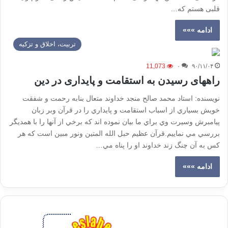
قلبی هستم که…
ادامه »»»
تربیت، اخلاق و تزکیه
11,073
۰
۹۰/۱۱/۰۴
راههای رسیدن به استقامت و پایداری در دین
نويسنده: استاد محمد صالح منجد خداوند متعال بنابه رحمت و شفقت
خويش بسياري از اسباب استقامت و پايداري را در قرآن وبر زبان
پيامبرش وسيرت وي براي ما بيان نموده اند كه برخي از آنها را با همديگر
بررسي مي نماييم.قرآن عظيم حبل الله المتين ونور مبين است كه هر
كس به آن چنگ زند خداوند او را پناه مي…
ادامه »»»