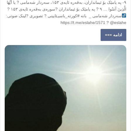
۹- پە یامێک بۆ ئیمانداران، بەقەرە ئایەی ۱۵۳، سەردار شەمامی ? یا أَیُّهَا
الَّذِینَ آمَنُوا … ۹ ? پە یامێک بۆ ئیمانداران ?سورەی بەقەرە ئایەی ۱۵۳ ?‍
سەردار شەمامی _ بانە #کورته_باسیـئایینی ? تصویری ?لینک صوتی:
https://t.me/eslahe/1571 ? @eslahe
ادامه »»»