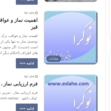
۹۴/۰۸/۲۸
اهمیت نماز و عواقب
قبر
اهمیت نماز و عواقب ترک نم
توحیدی نماز نه تنها یکی 
است (حدیث). اگر ستون خیم
های اطراف (احکام دیگر ا
عبادات
ادامه »»»
۹۴/۰۶/۲۴
فرم ارزیابی نماز ،
لینک دانلود : Form-namaz
ادامه »»»