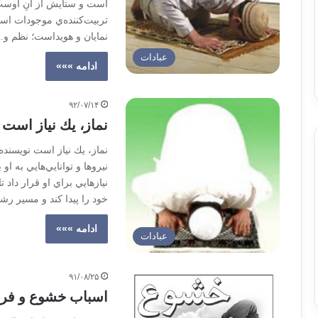
است و ستايش از آنِ اوست
تربيت‌كننده‌ي موجودات اس
نمايان و هويداست؛ نظم و
عبادات
ادامه »»»
۹۲/۰۷/۱۴
نماز، يك نياز است
نماز، يك نياز است نویسنده
نيروها و توانايي‌هايي به ا
نيازهايي براي او قرار داد 
خود را پيدا كند و مسير رشد
ادامه »»»
عبادات
۹۱/۰۸/۲۵
اسباب خشوع و فروت