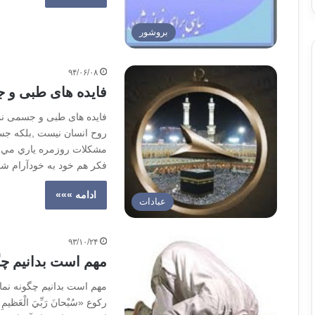
بروشور
۹۴/۰۶/۰۸
فایده های طبی و 
فایده های طبی و جسمی نما
ﺭﻭﺡ ﺍﻧﺴﺎﻥ ﻧﻴﺴﺖ ,ﺑﻠﮑﻪ ﺟﺴﻢ ﺍ
ﻣﺸﮑﻼﺕ ﺭﻭﺯﻣﺮﻩ ﻳﺎﺭﻱ ﻣﻲ ﺩ
ﻓﮑﺮ ﻫﻢ ﺧﻮﺩ ﺑﻪ ﺧﻮﺩﺁﺭﺍﻡ ﺷﺪ
ادامه »»»
عبادات
۹۳/۱۰/۲۴
مهم است بدانيم چگ
مهم است بدانيم چگونه نما
ركوع «سُبْحانَ رَبِّيَ الْعَظ