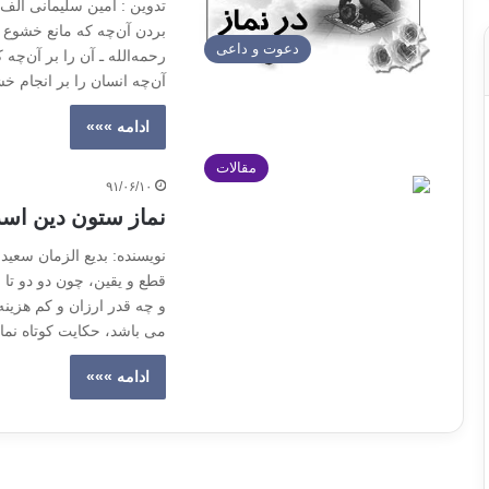
تدوین : امین سلیمانی الف-
بردن آن‌چه که مانع خشوع م
دعوت و داعی
رحمه‌الله ـ آن را بر آن‌چ
آن‌چه انسان را بر انجام خشوع یار
ادامه »»»
مقالات
۹۱/۰۶/۱۰
نماز ستون دین است
نویسنده: بدیع الزمان سع
قطع و یقین، چون دو دو تا چ
و چه قدر ارزان و کم هزینه 
می باشد، حکایت کوتاه نما
ادامه »»»