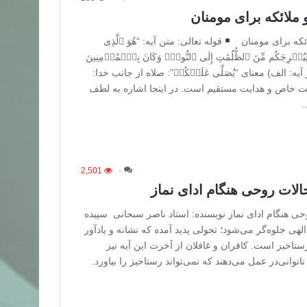
 ملائکه برای مومنان
ائکه برای مومنان
قوله تعالى: متن آیه: “هُوَ ٱلَّذِی
ۥ لِیُخۡرِجَکُم مِّنَ ٱلظُّلُمَٰتِ إِلَى ٱلنُّورِۚ وَکَانَ بِٱلۡمُؤۡمِنِینَ
احزاب ۴٣ ۱. تفسیر آیه: الف) معنای “یُصَلِّی عَلَیۡکُمۡ”: صلاه از جانب خدا:
مت خاص و هدایت مستقیم است. در اینجا اشاره به لطف
…
2,501
۰
حالات روحی هنگام ادای نماز
وحی هنگام ادای نماز نویسنده: استاد ناصر سبحانی سپیده
لهی جلوه‌گر می‌شود؛ تحولی پدید آمده که نشانه و یادآور
تاخیز است. کافران و غافلان از آخرت این آیه نیز
اتوانی‌در عمل می‌دهند که نمی‌تواند رستاخیز را بیاورد.