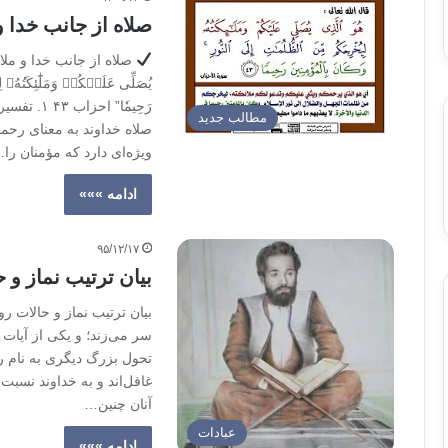
صلاه از جانب خدا و
صلاه از جانب خدا و مل
یُصَلِّی عَلَیۡکُمۡ وَمَلَٰٓئِکَتُهُ
رَحِیمٗا” 
مطالب جدید
صلاه خداوند به معنای رح
ویژه‌ای دارد که مؤمنان را
ادامه »»»
۹۵/۱۲/۱۷
بیان ترتیب نماز و 
بیان ترتیب نماز و حالات ر
سر می‌زند؛ و یکی از آیات ا
تحول بزرگ دیگری به نام رس
غافل‌اند و به خداوند نسبت ن
آنان چنین…
عبادات
ادامه »»»