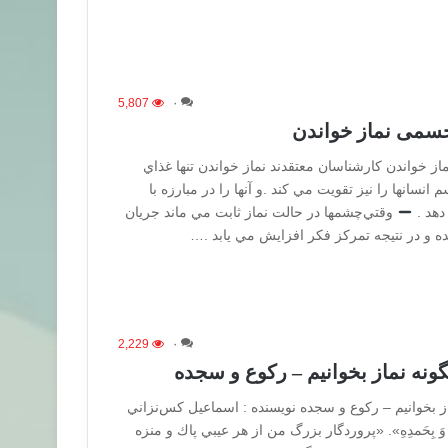
5,807
۰
جسمی نماز خواندن
ز خواندن ﮐﺎﺭﺷﻨﺎﺳﺎﻥ ﻣﻌﺘﻘﺪﻧﺪ ﻧﻤﺎﺯ ﺧﻮﺍﻧﺪﻥ ﺗﻨﻬﺎ ﻏﺬﺍﻱ
ﻧﺴﺎﻧﻬﺎ ﺭﺍ ﻧﻴﺰ ﺗﻘﻮﻳﺖ ﻣﻲ ﮐﻨﺪ .ﻭ ﺁﻧﻬﺎ ﺭﺍ ﺩﺭ ﻣﺒﺎﺭﺯﻩ ﺑﺎ
ﻫﺪ .
ﻭﻗﺘﻲﭼﺸﻤﻬﺎ ﺩﺭ ﺣﺎﻟﺖ ﻧﻤﺎﺯ ﺛﺎﺑﺖ ﻣﻲ ﻣﺎﻧﺪ ﺟﺮﻳﺎﻥ
ﻩ ﻭ ﺩﺭ ﻧﺘﻴﺠﻪ ﺗﻤﺮﮐﺰ ﻓﮑﺮ ﺍﻓﺰﺍﻳﺶ ﻣﻲ ﻳﺎﺑﺪ .…
2,229
۰
ونه نماز بخوانيم – رکوع و سجده
ز بخوانيم – رکوع و سجده نویسنده : اسماعيل كس‌نزاني
يمِ وَ بِحَمدِهِ». «پروردگار بزرگ من از هر عيبي پاك و منزه