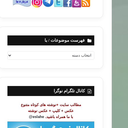
فهرست موضوعات / با
ف
ه
ر
س
ت
م
و
کانال تلگرام نوگرا
ض
و
مطالب سایت +نوشته های کوتاه متنوع
ع
عکس + کلیپ + عکس نوشته
ا
با ما همراه باشید.
eslahe@
ت
/