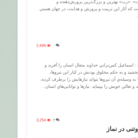
». «رب» بهترين و بزرگ‌ترين پرورش‌دهنده و
ت كه آثار اين تربيت و پرورش و هدايت، در جهان هستي
…
2,498
۰
 : اسماعيل كس‌نزاني خداوند متعال انسان را آفريد و
و بخشيد و به حكم مخلوق بودنش در كنار اين نيروها،
تا به وسيله‌ي آن نيروها بتواند نيازهايش را برطرف كرده،
 و تعالي خويش را بپيمايد. نيازها و توانايي‌هاي انسان…
3,254
۲
نی در نماز