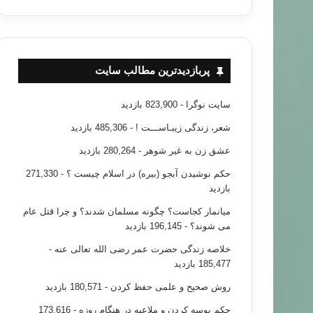
پربازدیدترین مطالب سایت
سایت نوگرا
- 823,900 بازدید
شعر، زندگی زیبـاســـت !
- 485,306 بازدید
عشق زن به غیر شوهر
- 280,264 بازدید
حکم نوشیدن آبجو (بیره) در اسلام چیست ؟
- 271,330
بازدید
میانمار کجاست؟ چگونه مسلمان شدند؟ و چرا قتل عام
می شوند؟
- 196,145 بازدید
خلاصه زندگی حضرت عمر رضی الله تعالی عنه
-
185,477 بازدید
روش صحیح و علمی حفظ کردن
- 180,571 بازدید
حکم بوسه کردن و ملاعبه در هنگام روزه
- 173,616