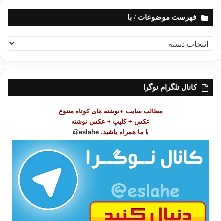
فهرست موضوعات / با
ف
ه
ر
س
ت
کانال تلگرام نوگرا
م
و
مطالب سایت +نوشته های کوتاه متنوع
ض
عکس + کلیپ + عکس نوشته
و
با ما همراه باشید.
eslahe@
ع
ا
ت
/
ب
ا