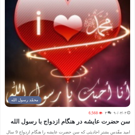
محمّد رسول الله
6,568
۳
۹۰/۰۳/۰۳
سن حضرت عایشه در هنگام ازدواج با رسول الله
امید مقّدس بشتر احادیثی که سن حضرت عایشه را هنگام ازدواج 9 سال