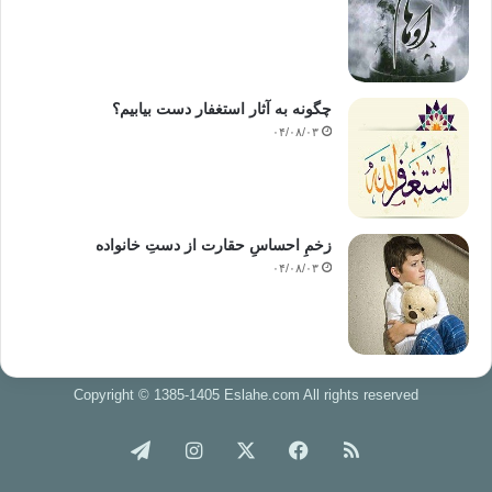
چگونه به آثار استغفار دست بیابیم؟
۰۴/۰۸/۰۳
زخمِ احساسِ حقارت از دستِ خانواده
۰۴/۰۸/۰۳
Copyright © 1385-1405 Eslahe.com All rights reserved
خوراک
فیس
X
اینستاگرام
تلگرام