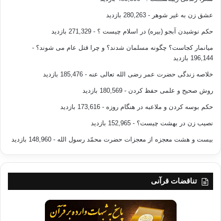
عشق زن به غیر شوهر
- 280,263 بازدید
حکم نوشیدن آبجو (بیره) در اسلام چیست ؟
- 271,329 بازدید
میانمار کجاست؟ چگونه مسلمان شدند؟ و چرا قتل عام می شوند؟
-
196,144 بازدید
خلاصه زندگی حضرت عمر رضی الله تعالی عنه
- 185,476 بازدید
روش صحیح و علمی حفظ کردن
- 180,569 بازدید
حکم بوسه کردن و ملاعبه در هنگام روزه
- 173,616 بازدید
نصیب زن در بهشت چیست؟
- 152,965 بازدید
بیست و هشت معجزه از معجزات حضرت محمّد رسول الله
- 148,960 بازدید
تناقضات قرآنی