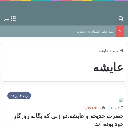
جستجو برای
منو
سر دفتر فساد در زمین‌، دوری وکناره‌گیری از راه خداست‌!
خانه
»
عایشه
عایشه
زن خانواده
1,850
۰
۹۰/۰۹/۱۲
حضرت خديجه و عايشه،دو زنی که یگانه روزگار
خود بوده اند