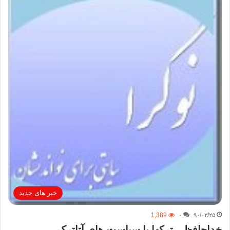
خبر های جدید
1,389
۰
۹۰/۰۳/۲۵
خداحافظی ترکها با سیاست های آتاترک