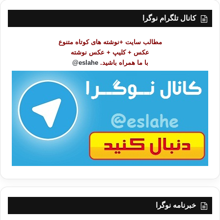
س
ت
کانال تلگرام نوگرا
م
و
مطالب سایت +نوشته های کوتاه متنوع
ض
عکس + کلیپ + عکس نوشته
و
با ما همراه باشید.
eslahe@
ع
ا
ت
/
ب
ا
خبرنامه نوگرا