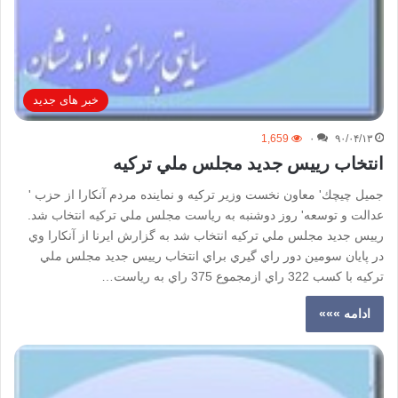
خبر های جدید
1,659
۰
۹۰/۰۴/۱۳
انتخاب رييس جديد مجلس ملي تركيه
جميل چيچك' معاون نخست وزير تركيه و نماينده مردم آنكارا از حزب '
عدالت و توسعه' روز دوشنبه به رياست مجلس ملي تركيه انتخاب شد.
رييس جديد مجلس ملي تركيه انتخاب شد به گزارش ايرنا از آنكارا وي
در پايان سومين دور راي گيري براي انتخاب رييس جديد مجلس ملي
تركيه با كسب 322 راي ازمجموع 375 راي به رياست…
ادامه »»»