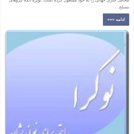
مسلح…
ادامه »»»