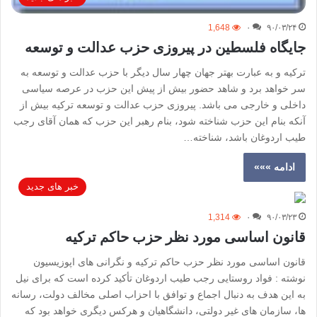
1,648
۰
۹۰/۰۳/۲۴
جایگاه فلسطین در پیروزی حزب عدالت و توسعه
تركيه و به عبارت بهتر جهان چهار سال ديگر با حزب عدالت و توسعه به
سر خواهد برد و شاهد حضور بيش از پيش اين حزب در عرصه سياسی
داخلی و خارجی می باشد. پيروزی حزب عدالت و توسعه تركيه بيش از
آنكه بنام اين حزب شناخته شود، بنام رهبر اين حزب كه همان آقای رجب
طيب اردوغان باشد، شناخته…
ادامه »»»
خبر های جدید
1,314
۰
۹۰/۰۳/۲۳
قانون اساسی مورد نظر حزب حاکم ترکیه
قانون اساسی مورد نظر حزب حاکم ترکیه و نگرانی های اپوزیسیون
نوشته : فواد روستایی رجب طیب اردوغان تأکید کرده است که برای نیل
به این هدف به دنبال اجماع و توافق با احزاب اصلی مخالف دولت، رسانه
ها، سازمان های غیر دولتی، دانشگاهیان و هرکس دیگری خواهد بود که