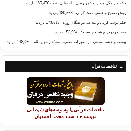
خلاصه زندگی حضرت عمر رضی الله تعالی عنه
- 185,476 بازدید
روش صحیح و علمی حفظ کردن
- 180,568 بازدید
حکم بوسه کردن و ملاعبه در هنگام روزه
- 173,615 بازدید
نصیب زن در بهشت چیست؟
- 152,964 بازدید
بیست و هشت معجزه از معجزات حضرت محمّد رسول الله
- 148,960 بازدید
تناقضات قرآنی
تناقضات قرآنی یا وسوسه‌های شیطانی
نویسنده : استاد محمد احمدیان