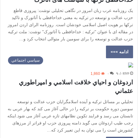
یک روزنامه عرب زبان امروز در نگاهی تحلیلی نوشت: پیروزی قاطع
حزب عدالت و توسعه در ترکیه به معنی خداحافظی با آتاتورک و تاکید
ترکها بر هویت اصیل اسلامی خودشان است. روزنامه الرای اردن امروز
در مقاله ای با عنوان "ترکیه : خداحافظی با آتاتورک" نوشت: ملت ترکیه
حزب عدالت و توسعه را برای سومین بار متوالی انتخاب کرد و…
ادامه »»»
سياسي اجتماعي
1,860
۰
۹۰/۰۳/۲۴
اردوغان و احياي خلافت اسلامي و امپراطوري
عثماني
تحليلي بر مسائل تركيه و آينده اسلامگرايان حزب عدالت و توسعه
سومین دوره حکومت بر ترکیه را در حالی آغاز می کند که بهار عربی به
تابستان می رسد و فرایند تکوین نظامهای تازه عربی آغاز می شود.اینکه
رجب طیب اردوغان می گوید دامنه پیروزی حزب او فراتر از مرزهای
کشورش است را می توان به این تعبیر کرد که…