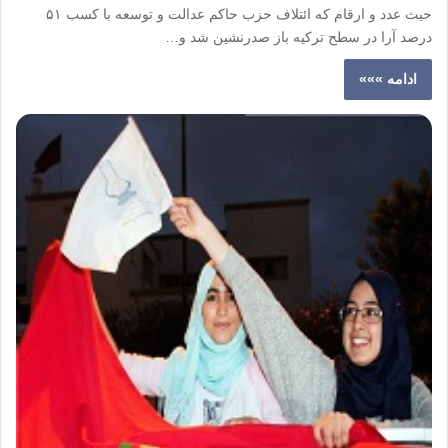
حیث عدد و ارقام که ائتلاف حزب حاکم عدالت و توسعه با کسب ۵۱
درصد آرا در سطح ترکیه باز صدرنشین شد و…
ادامه »»»