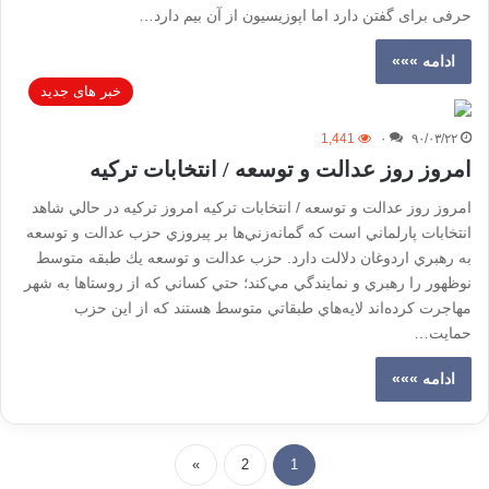
حرفی برای گفتن دارد اما اپوزیسیون از آن بیم دارد…
ادامه »»»
خبر های جدید
1,441
۰
۹۰/۰۳/۲۲
امروز روز عدالت و توسعه / انتخابات تركيه
امروز روز عدالت و توسعه / انتخابات تركيه امروز تركيه در حالي شاهد
انتخابات پارلماني است كه گمانه‌زني‌ها بر پيروزي حزب عدالت و توسعه
به رهبري اردوغان دلالت دارد. حزب عدالت و توسعه يك طبقه متوسط
نوظهور را رهبري و نمايندگي مي‌كند؛ حتي كساني كه از روستاها به شهر
مهاجرت كرده‌اند لايه‌هاي طبقاتي متوسط هستند كه از اين حزب
حمايت…
ادامه »»»
»
2
1