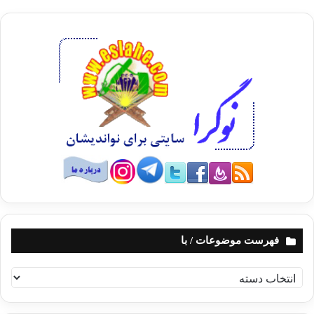
فهرست موضوعات / با
ف
ه
ر