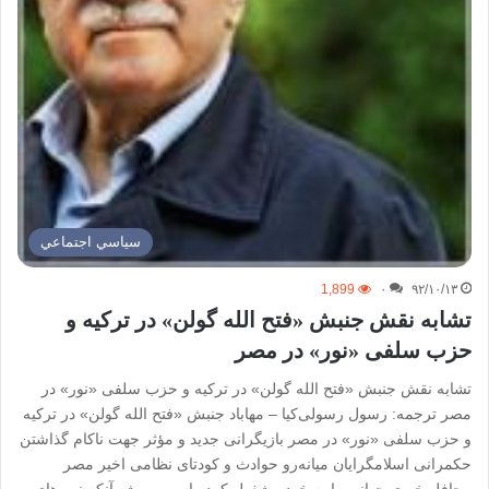
سياسي اجتماعي
1,899
۰
۹۲/۱۰/۱۳
تشابه نقش جنبش «فتح الله گولن» در ترکیه و
حزب سلفی «نور» در مصر
تشابه نقش جنبش «فتح الله گولن» در ترکیه و حزب سلفی «نور» در
مصر ترجمه: رسول رسولی‌کیا – مهاباد جنبش «فتح الله گولن» در ترکیه
و حزب سلفی «نور» در مصر بازیگرانی جدید و مؤثر جهت ناکام گذاشتن
حکمرانی اسلامگرایان میانەرو حوادث و کودتای نظامی اخیر مصر
محافل خبری جهانی را به خود مشغول کرده است، بویژه آنکه نیروهای