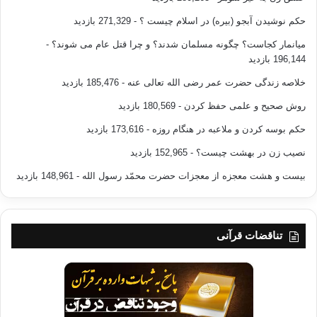
حکم نوشیدن آبجو (بیره) در اسلام چیست ؟
- 271,329 بازدید
میانمار کجاست؟ چگونه مسلمان شدند؟ و چرا قتل عام می شوند؟
-
196,144 بازدید
خلاصه زندگی حضرت عمر رضی الله تعالی عنه
- 185,476 بازدید
روش صحیح و علمی حفظ کردن
- 180,569 بازدید
حکم بوسه کردن و ملاعبه در هنگام روزه
- 173,616 بازدید
نصیب زن در بهشت چیست؟
- 152,965 بازدید
بیست و هشت معجزه از معجزات حضرت محمّد رسول الله
- 148,961 بازدید
تناقضات قرآنی