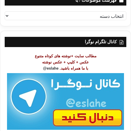
فهرست موضوعات / با
ف
ه
ر
س
ت
کانال تلگرام نوگرا
م
و
مطالب سایت +نوشته های کوتاه متنوع
ض
عکس + کلیپ + عکس نوشته
و
با ما همراه باشید.
eslahe@
ع
ا
ت
/
ب
ا