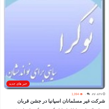
خبر های جدید
1,094
۰
۸۹/۰۸/۲۷
شركت غير مسلمانان اسپانيا در جشن قربان