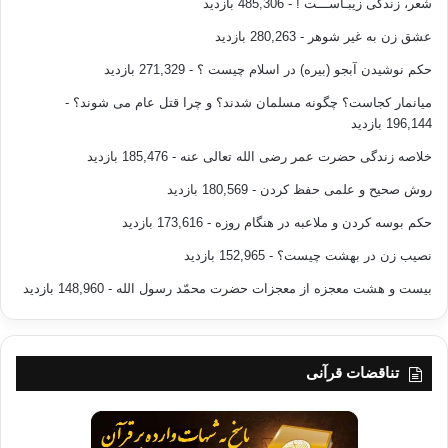
شعر، زندگی زیبـاســـت !
- 485,306 بازدید
عشق زن به غیر شوهر
- 280,263 بازدید
حکم نوشیدن آبجو (بیره) در اسلام چیست ؟
- 271,329 بازدید
میانمار کجاست؟ چگونه مسلمان شدند؟ و چرا قتل عام می شوند؟
-
196,144 بازدید
خلاصه زندگی حضرت عمر رضی الله تعالی عنه
- 185,476 بازدید
روش صحیح و علمی حفظ کردن
- 180,569 بازدید
حکم بوسه کردن و ملاعبه در هنگام روزه
- 173,616 بازدید
نصیب زن در بهشت چیست؟
- 152,965 بازدید
بیست و هشت معجزه از معجزات حضرت محمّد رسول الله
- 148,960 بازدید
تناقضات قرآنی