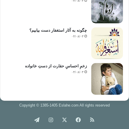
۰۴/۰۸/۰۳
چگونه به آثار استغفار دست بیابیم؟
۰۴/۰۸/۰۳
زخمِ احساسِ حقارت از دستِ خانواده
۰۴/۰۸/۰۳
Copyright © 1385-1405 Eslahe.com All rights reserved
خوراک
فیس
X
اینستاگرام
تلگرام