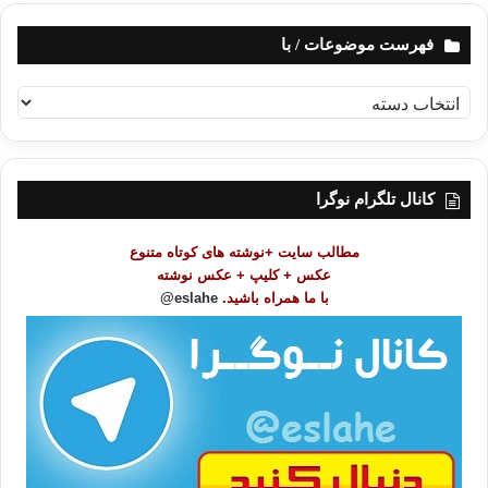
فهرست موضوعات / با
ف
ه
ر
س
ت
کانال تلگرام نوگرا
م
و
مطالب سایت +نوشته های کوتاه متنوع
ض
عکس + کلیپ + عکس نوشته
و
با ما همراه باشید.
eslahe@
ع
ا
ت
/
ب
ا