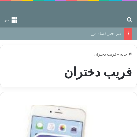
جستجو برای
منو
سر دفتر فساد در زمین‌، دوری وکناره‌گیری از راه خداست‌!
خانه
»
فریب دختران
فریب دختران