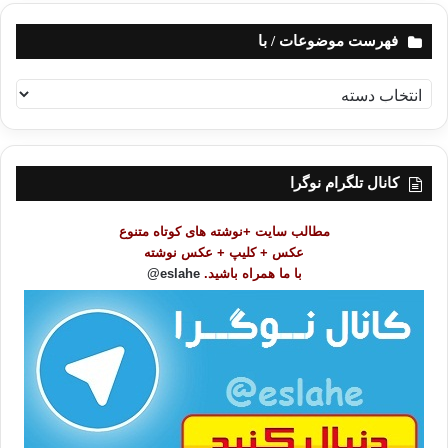
فهرست موضوعات / با
ف
ه
ر
س
ت
کانال تلگرام نوگرا
م
و
مطالب سایت +نوشته های کوتاه متنوع
ض
عکس + کلیپ + عکس نوشته
و
با ما همراه باشید.
eslahe@
ع
ا
ت
/
ب
ا