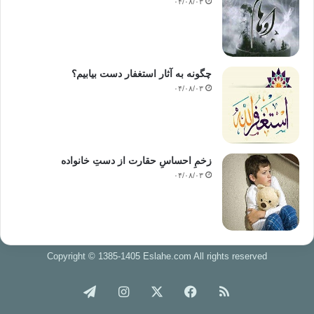
۰۴/۰۸/۰۳
چگونه به آثار استغفار دست بیابیم؟
۰۴/۰۸/۰۳
زخمِ احساسِ حقارت از دستِ خانواده
۰۴/۰۸/۰۳
Copyright © 1385-1405 Eslahe.com All rights reserved
خوراک
فیس
X
اینستاگرام
تلگرام