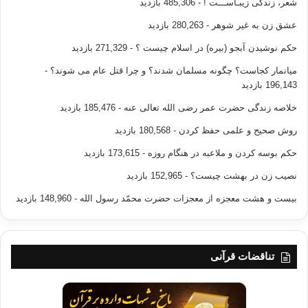
شعر، زندگی زیبـاســـت !
- 485,306 بازدید
عشق زن به غیر شوهر
- 280,263 بازدید
حکم نوشیدن آبجو (بیره) در اسلام چیست ؟
- 271,329 بازدید
میانمار کجاست؟ چگونه مسلمان شدند؟ و چرا قتل عام می شوند؟
-
196,143 بازدید
خلاصه زندگی حضرت عمر رضی الله تعالی عنه
- 185,476 بازدید
روش صحیح و علمی حفظ کردن
- 180,568 بازدید
حکم بوسه کردن و ملاعبه در هنگام روزه
- 173,615 بازدید
نصیب زن در بهشت چیست؟
- 152,965 بازدید
بیست و هشت معجزه از معجزات حضرت محمّد رسول الله
- 148,960 بازدید
تناقضات قرآنی