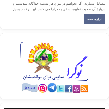
مسائل بسیارند. اگر بخواهیم در مورد هر مسئله جداگانه یبندیشیم و
دربارۀ آن صحبت نماییم، سخن به درازا می کشد. این، رخداد بسیار…
ادامه »»»