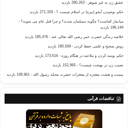
عشق زن به غیر شوهر
- 280,263 بازدید
حکم نوشیدن آبجو (بیره) در اسلام چیست ؟
- 271,329 بازدید
میانمار کجاست؟ چگونه مسلمان شدند؟ و چرا قتل عام می شوند؟
-
196,144 بازدید
خلاصه زندگی حضرت عمر رضی الله تعالی عنه
- 185,476 بازدید
روش صحیح و علمی حفظ کردن
- 180,569 بازدید
حکم بوسه کردن و ملاعبه در هنگام روزه
- 173,616 بازدید
نصیب زن در بهشت چیست؟
- 152,965 بازدید
بیست و هشت معجزه از معجزات حضرت محمّد رسول الله
- 148,961 بازدید
تناقضات قرآنی