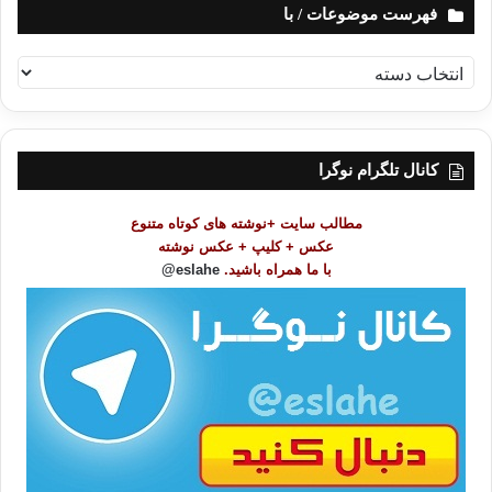
فهرست موضوعات / با
ف
ه
ر
س
ت
کانال تلگرام نوگرا
م
و
مطالب سایت +نوشته های کوتاه متنوع
ض
عکس + کلیپ + عکس نوشته
و
با ما همراه باشید.
eslahe@
ع
ا
ت
/
ب
ا