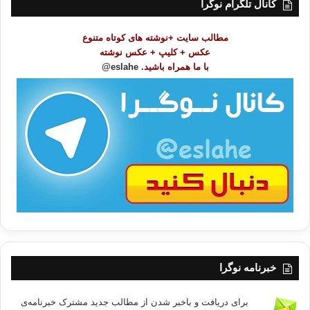
کانال تلگرام نوگرا
م
و
مطالب سایت +نوشته های کوتاه متنوع
ض
عکس + کلیپ + عکس نوشته
و
با ما همراه باشید.
eslahe@
ع
ا
ت
/
ب
ا
خبرنامه نوگرا
برای دریافت و باخبر شدن از مطالب جدید مشترک خبرنامه‌ی