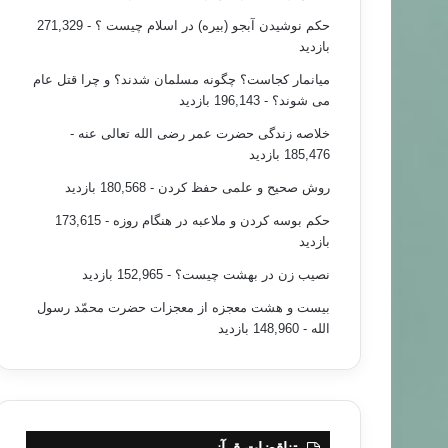
حکم نوشیدن آبجو (بیره) در اسلام چیست ؟
- 271,329
بازدید
میانمار کجاست؟ چگونه مسلمان شدند؟ و چرا قتل عام
می شوند؟
- 196,143 بازدید
خلاصه زندگی حضرت عمر رضی الله تعالی عنه
-
185,476 بازدید
روش صحیح و علمی حفظ کردن
- 180,568 بازدید
حکم بوسه کردن و ملاعبه در هنگام روزه
- 173,615
بازدید
نصیب زن در بهشت چیست؟
- 152,965 بازدید
بیست و هشت معجزه از معجزات حضرت محمّد رسول
الله
- 148,960 بازدید