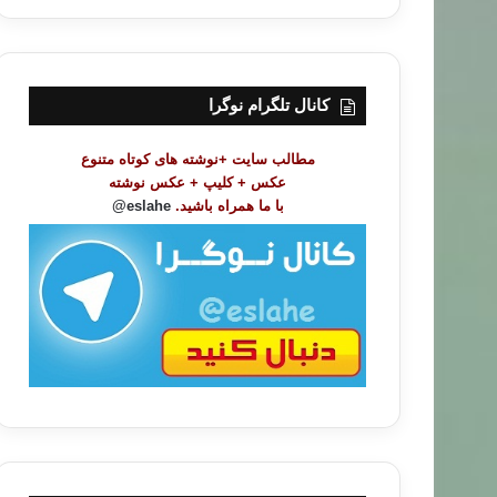
ر
س
ت
م
و
کانال تلگرام نوگرا
ض
و
مطالب سایت +نوشته های کوتاه متنوع
ع
عکس + کلیپ + عکس نوشته
ا
با ما همراه باشید.
eslahe@
ت
/
ب
ا