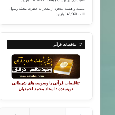
نصیب زن در بهشت چیست؟
- 152,965 بازدید
بیست و هشت معجزه از معجزات حضرت محمّد رسول
الله
- 148,960 بازدید
تناقضات قرآنی
تناقضات قرآنی یا وسوسه‌های شیطانی
نویسنده : استاد محمد احمدیان