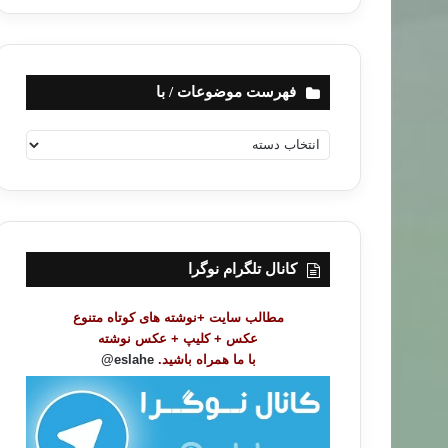
فهرست موضوعات / با
ف
ه
ر
س
ت
م
و
کانال تلگرام نوگرا
ض
و
مطالب سایت +نوشته های کوتاه متنوع
ع
عکس + کلیپ + عکس نوشته
ا
با ما همراه باشید.
eslahe@
ت
/
ب
ا