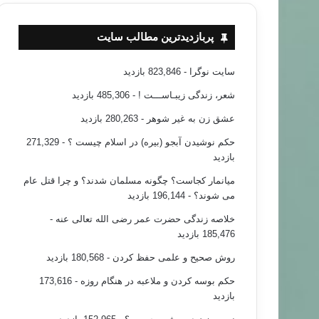
پربازدیدترین مطالب سایت
سایت نوگرا
- 823,846 بازدید
شعر، زندگی زیبـاســـت !
- 485,306 بازدید
عشق زن به غیر شوهر
- 280,263 بازدید
حکم نوشیدن آبجو (بیره) در اسلام چیست ؟
- 271,329
بازدید
میانمار کجاست؟ چگونه مسلمان شدند؟ و چرا قتل عام
می شوند؟
- 196,144 بازدید
خلاصه زندگی حضرت عمر رضی الله تعالی عنه
-
185,476 بازدید
روش صحیح و علمی حفظ کردن
- 180,568 بازدید
حکم بوسه کردن و ملاعبه در هنگام روزه
- 173,616
بازدید