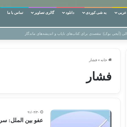
ربی
به شی کوردی
دانلود
گالری تصاویر
تماس با ما
ن‌، دوری وکناره‌گیری از راه خداست‌!
خانه
»
فشار
فشار
۹۱/۰۴/۳۰
عفو بین الملل: سر