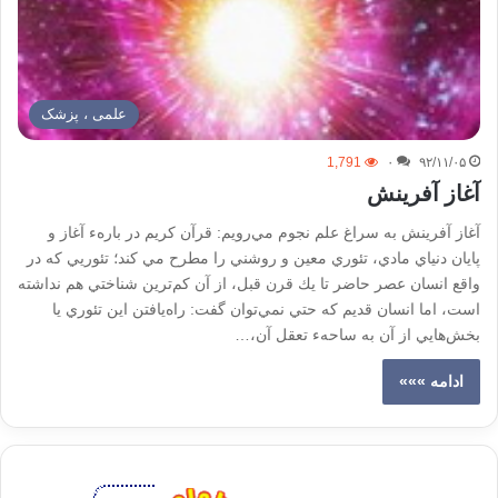
علمی ، پزشک
1,791
۰
۹۲/۱۱/۰۵
آغاز آفرينش
آغاز آفرينش به سراغ علم نجوم مي‌رويم: قرآن كريم در بارهء آغاز و
پايان دنياي مادي، تئوري معين و روشني را مطرح مي كند؛ تئوريي كه در
واقع انسان عصر حاضر تا يك قرن قبل، از آن كم‌ترين شناختي هم نداشته
است، اما انسان قديم كه حتي نمي‌توان گفت: راه‌يافتن اين تئوري يا
بخش‌هايي از آن به ساحهء تعقل آن،…
ادامه »»»