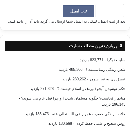
بعد از ثبت ایمیل، لینکی به ایمیل شما ارسال می گردد باید آن را تایید کنید.
پربازدیدترین مطالب سایت
سایت نوگرا
- 823,771 بازدید
شعر، زندگی زیبـاســـت !
- 485,306 بازدید
عشق زن به غیر شوهر
- 280,262 بازدید
حکم نوشیدن آبجو (بیره) در اسلام چیست ؟
- 271,328 بازدید
میانمار کجاست؟ چگونه مسلمان شدند؟ و چرا قتل عام می شوند؟
-
196,143 بازدید
خلاصه زندگی حضرت عمر رضی الله تعالی عنه
- 185,476 بازدید
روش صحیح و علمی حفظ کردن
- 180,568 بازدید