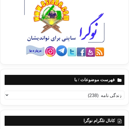
فهرست موضوعات / با
ف
ه
ر
س
ت
کانال تلگرام نوگرا
م