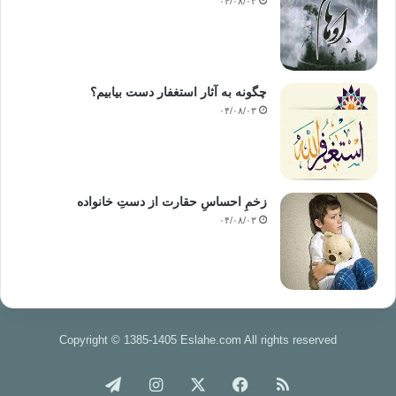
۰۴/۰۸/۰۳
چگونه به آثار استغفار دست بیابیم؟
۰۴/۰۸/۰۳
زخمِ احساسِ حقارت از دستِ خانواده
۰۴/۰۸/۰۳
Copyright © 1385-1405 Eslahe.com All rights reserved
خوراک
فیس
X
اینستاگرام
تلگرام