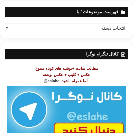
فهرست موضوعات / با
ف
ه
ر
س
ت
کانال تلگرام نوگرا
م
و
مطالب سایت +نوشته های کوتاه متنوع
ض
عکس + کلیپ + عکس نوشته
و
با ما همراه باشید.
eslahe@
ع
ا
ت
/
ب
ا