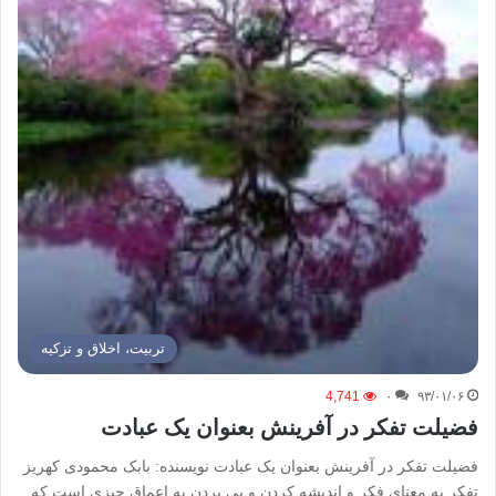
تربیت، اخلاق و تزکیه
4,741
۰
۹۳/۰۱/۰۶
فضیلت تفکر در آفرینش بعنوان یک عبادت
فضیلت تفکر در آفرینش بعنوان یک عبادت نویسنده: بابک محمودی کهریز
تفکر به معنای فکر و اندیشه کردن و پی بردن به اعماق چیزی است که