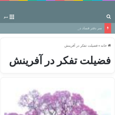
جستجو برای
منو
سر دفتر فساد در زمین‌، دوری وکناره‌گیری از راه خداست‌!
خانه
»
فضیلت تفکر در آفرینش
فضیلت تفکر در آفرینش