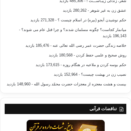
شعر، زندگی زیبـاســـت !
- 485,306 بازدید
عشق زن به غیر شوهر
- 280,262 بازدید
حکم نوشیدن آبجو (بیره) در اسلام چیست ؟
- 271,328 بازدید
میانمار کجاست؟ چگونه مسلمان شدند؟ و چرا قتل عام می شوند؟
-
196,143 بازدید
خلاصه زندگی حضرت عمر رضی الله تعالی عنه
- 185,476 بازدید
روش صحیح و علمی حفظ کردن
- 180,568 بازدید
حکم بوسه کردن و ملاعبه در هنگام روزه
- 173,615 بازدید
نصیب زن در بهشت چیست؟
- 152,964 بازدید
بیست و هشت معجزه از معجزات حضرت محمّد رسول الله
- 148,960 بازدید
تناقضات قرآنی