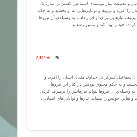
یاز و فضیلت نماز نویسنده: اسماعیل کسنزانی نماز، یک
ن را آفرید و نیروها و توانایی‌هایی به او بخشید و به حکم
روها، نیازهایی برای او قرار داد تا به وسیله‌ی آن نیروها
کرده، خود را پیدا کند و مسیر رشد و…
2,498
۰
 : اسماعيل كس‌نزاني خداوند متعال انسان را آفريد و
و بخشيد و به حكم مخلوق بودنش در كنار اين نيروها،
تا به وسيله‌ي آن نيروها بتواند نيازهايش را برطرف كرده،
 و تعالي خويش را بپيمايد. نيازها و توانايي‌هاي انسان…