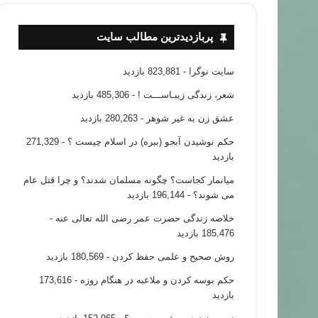
پربازدیدترین مطالب سایت
سایت نوگرا
- 823,881 بازدید
شعر، زندگی زیبـاســـت !
- 485,306 بازدید
عشق زن به غیر شوهر
- 280,263 بازدید
حکم نوشیدن آبجو (بیره) در اسلام چیست ؟
- 271,329
بازدید
میانمار کجاست؟ چگونه مسلمان شدند؟ و چرا قتل عام
می شوند؟
- 196,144 بازدید
خلاصه زندگی حضرت عمر رضی الله تعالی عنه
-
185,476 بازدید
روش صحیح و علمی حفظ کردن
- 180,569 بازدید
حکم بوسه کردن و ملاعبه در هنگام روزه
- 173,616
بازدید