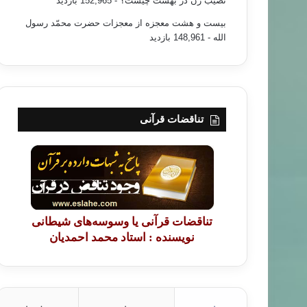
نصیب زن در بهشت چیست؟
- 152,965 بازدید
بیست و هشت معجزه از معجزات حضرت محمّد رسول
الله
- 148,961 بازدید
تناقضات قرآنی
تناقضات قرآنی یا وسوسه‌های شیطانی
نویسنده : استاد محمد احمدیان