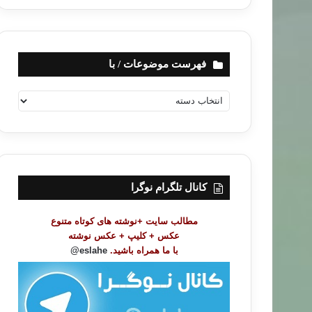
فهرست موضوعات / با
ف
ه
ر
س
ت
م
و
کانال تلگرام نوگرا
ض
و
مطالب سایت +نوشته های کوتاه متنوع
ع
عکس + کلیپ + عکس نوشته
ا
با ما همراه باشید.
eslahe@
ت
/
ب
ا