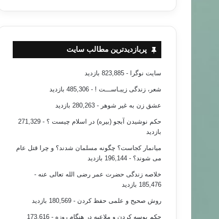
پربازدیدترین مطالب سایت
سایت نوگرا
- 823,885 بازدید
شعر، زندگی زیبـاســـت !
- 485,306 بازدید
عشق زن به غیر شوهر
- 280,263 بازدید
حکم نوشیدن آبجو (بیره) در اسلام چیست ؟
- 271,329
بازدید
میانمار کجاست؟ چگونه مسلمان شدند؟ و چرا قتل عام
می شوند؟
- 196,144 بازدید
خلاصه زندگی حضرت عمر رضی الله تعالی عنه
-
185,476 بازدید
روش صحیح و علمی حفظ کردن
- 180,569 بازدید
حکم بوسه کردن و ملاعبه در هنگام روزه
- 173,616