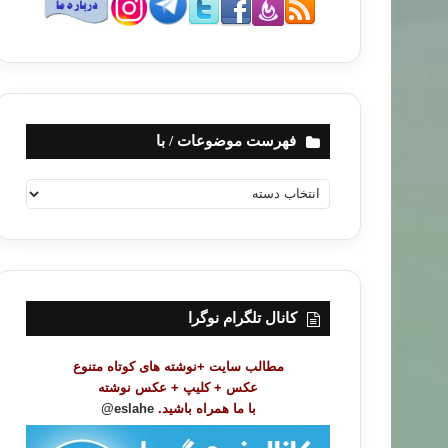
فهرست موضوعات / با
ف
ه
ر
س
ت
م
و
کانال تلگرام نوگرا
ض
و
مطالب سایت +نوشته های کوتاه متنوع
ع
عکس + کلیپ + عکس نوشته
ا
با ما همراه باشید.
eslahe@
ت
/