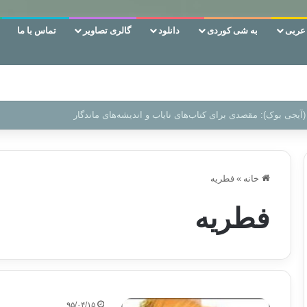
ربی
به شی کوردی
دانلود
گالری تصاویر
تماس با ما
 دوری وکناره‌گیری از راه خداست‌!
خانه
»
فطریه
فطریه
۹۵/۰۴/۱۵