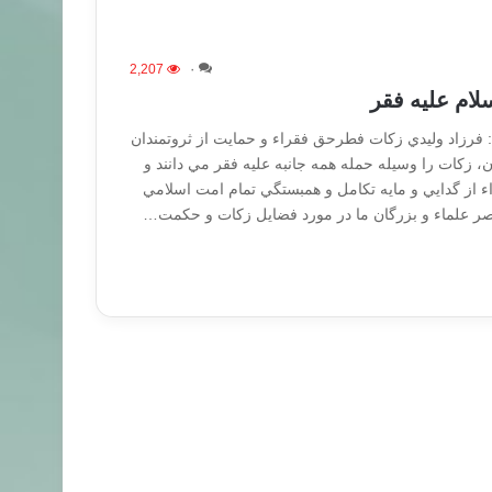
2,207
۰
ام علیه فقر
: فرزاد وليدي زكات فطرحق فقراء و حمايت از ثروتمندان
، زكات را وسيله حمله همه جانبه علیه فقر مي دانند و
ء از گدايي و مايه تكامل و همبستگي تمام امت اسلامي
تصر علماء و بزرگان ما در مورد فضايل زكات و حكمت…