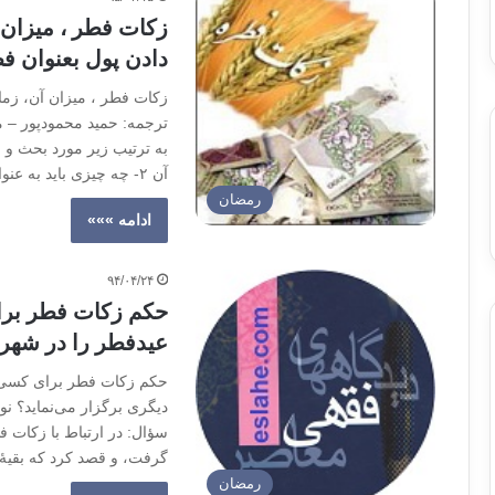
زکات فطر ، میزان 
دادن پول بعنوان ف
زکات فطر ، میزان آن، زما
ترجمه: حمید محمودپور – مه
آن ۲- چه چیزی باید به عنوان زکات فطر داده شود؟ ۳-…
رمضان
ادامه »»»
۹۴/۰۴/۲۴
حکم زکات فطر برا
عیدفطر را در شهر 
حکم زکات فطر برای کسی ک
دیگری برگزار می‌نماید؟ ن
سؤال: در ارتباط با زکات 
گرفت، و قصد کرد که بقیۀ 
رمضان