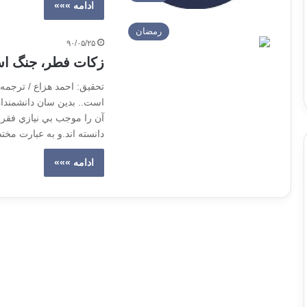
ادامه »»»
رمضان
۹۰/۰۵/۲۵
زكات فطر، جنگ اسل
تحقيق: احمد هزاع / ترجمه
است.. بدين سان دانشمندان
آن را موجب بي نيازي فقرا
دانسته اند.و به عبارت مخ
ادامه »»»