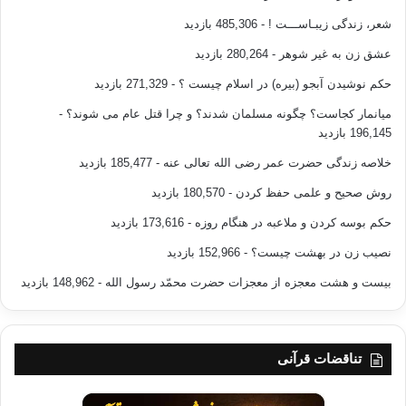
شعر، زندگی زیبـاســـت !
- 485,306 بازدید
عشق زن به غیر شوهر
- 280,264 بازدید
حکم نوشیدن آبجو (بیره) در اسلام چیست ؟
- 271,329 بازدید
میانمار کجاست؟ چگونه مسلمان شدند؟ و چرا قتل عام می شوند؟
-
196,145 بازدید
خلاصه زندگی حضرت عمر رضی الله تعالی عنه
- 185,477 بازدید
روش صحیح و علمی حفظ کردن
- 180,570 بازدید
حکم بوسه کردن و ملاعبه در هنگام روزه
- 173,616 بازدید
نصیب زن در بهشت چیست؟
- 152,966 بازدید
بیست و هشت معجزه از معجزات حضرت محمّد رسول الله
- 148,962 بازدید
تناقضات قرآنی