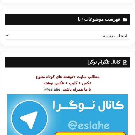
فهرست موضوعات / با
ف
ه
ر
س
ت
کانال تلگرام نوگرا
م
و
مطالب سایت +نوشته های کوتاه متنوع
ض
عکس + کلیپ + عکس نوشته
و
با ما همراه باشید.
eslahe@
ع
ا
ت
/
ب
ا