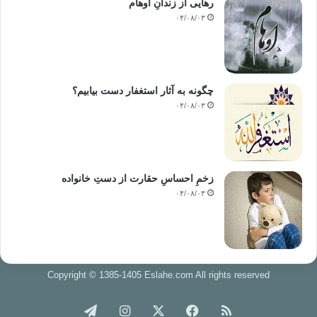
رهایی از زندانِ اوهام
۰۴/۰۸/۰۳
چگونه به آثار استغفار دست بیابیم؟
۰۴/۰۸/۰۳
زخمِ احساسِ حقارت از دستِ خانواده
۰۴/۰۸/۰۳
Copyright © 1385-1405 Eslahe.com All rights reserved
خوراک
فیس
X
اینستاگرام
تلگرام