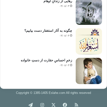
رهایی از زندانِ اوهام
۰۴/۰۸/۰۳
چگونه به آثار استغفار دست بیابیم؟
۰۴/۰۸/۰۳
زخمِ احساسِ حقارت از دستِ خانواده
۰۴/۰۸/۰۳
Copyright © 1385-1405 Eslahe.com All rights reserved
خوراک
فیس
X
اینستاگرام
تلگرام