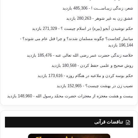
شعر، زندگی زیبـاســـت !
- 485,306 بازدید
عشق زن به غیر شوهر
- 280,263 بازدید
حکم نوشیدن آبجو (بیره) در اسلام چیست ؟
- 271,329 بازدید
میانمار کجاست؟ چگونه مسلمان شدند؟ و چرا قتل عام می شوند؟
-
196,144 بازدید
خلاصه زندگی حضرت عمر رضی الله تعالی عنه
- 185,476 بازدید
روش صحیح و علمی حفظ کردن
- 180,568 بازدید
حکم بوسه کردن و ملاعبه در هنگام روزه
- 173,616 بازدید
نصیب زن در بهشت چیست؟
- 152,965 بازدید
بیست و هشت معجزه از معجزات حضرت محمّد رسول الله
- 148,960 بازدید
تناقضات قرآنی