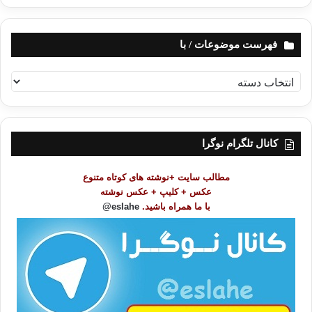
فهرست موضوعات / با
ف
ه
ر
س
ت
کانال تلگرام نوگرا
م
و
مطالب سایت +نوشته های کوتاه متنوع
ض
عکس + کلیپ + عکس نوشته
و
با ما همراه باشید.
eslahe@
ع
ا
ت
/
ب
ا