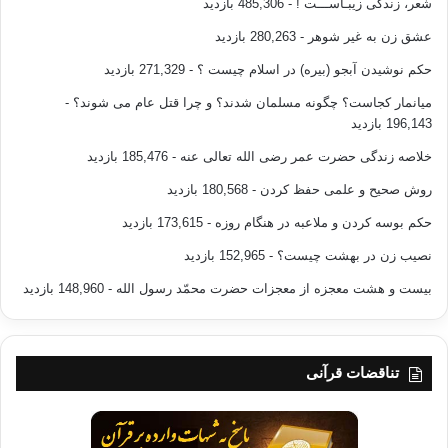
شعر، زندگی زیبـاســـت !
- 485,306 بازدید
عشق زن به غیر شوهر
- 280,263 بازدید
حکم نوشیدن آبجو (بیره) در اسلام چیست ؟
- 271,329 بازدید
میانمار کجاست؟ چگونه مسلمان شدند؟ و چرا قتل عام می شوند؟
-
196,143 بازدید
خلاصه زندگی حضرت عمر رضی الله تعالی عنه
- 185,476 بازدید
روش صحیح و علمی حفظ کردن
- 180,568 بازدید
حکم بوسه کردن و ملاعبه در هنگام روزه
- 173,615 بازدید
نصیب زن در بهشت چیست؟
- 152,965 بازدید
بیست و هشت معجزه از معجزات حضرت محمّد رسول الله
- 148,960 بازدید
تناقضات قرآنی