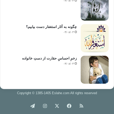
۰۴/۰۸/۰۳
چگونه به آثار استغفار دست بیابیم؟
۰۴/۰۸/۰۳
زخمِ احساسِ حقارت از دستِ خانواده
۰۴/۰۸/۰۳
Copyright © 1385-1405 Eslahe.com All rights reserved
خوراک
فیس
X
اینستاگرام
تلگرام