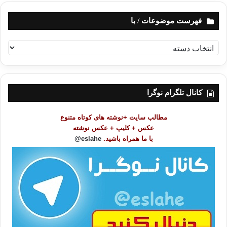
فهرست موضوعات / با
ف
ه
ر
س
ت
کانال تلگرام نوگرا
م
و
مطالب سایت +نوشته های کوتاه متنوع
ض
عکس + کلیپ + عکس نوشته
و
با ما همراه باشید.
eslahe@
ع
ا
ت
/
ب
ا