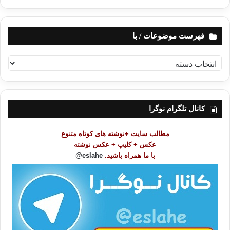
فهرست موضوعات / با
ف
ه
ر
س
ت
کانال تلگرام نوگرا
م
و
مطالب سایت +نوشته های کوتاه متنوع
ض
عکس + کلیپ + عکس نوشته
و
با ما همراه باشید.
eslahe@
ع
ا
ت
/
ب
ا