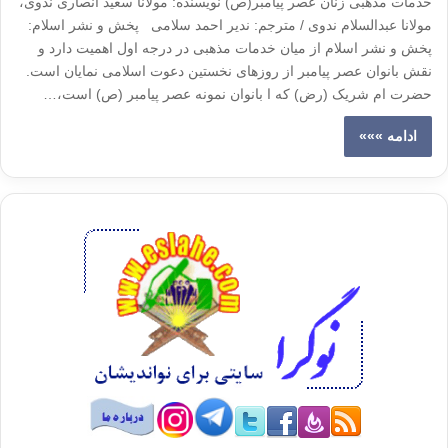
خدمات مذهبی زنان عصر پیامبر(ص) نویسنده: مولانا سعید انصاری ندوی،
مولانا عبدالسلام ندوی / مترجم: ندیر احمد سلامی پخش و نشر اسلام:
پخش و نشر اسلام از میان خدمات مذهبی در درجه اول اهمیت دارد و
نقش بانوان عصر پیامبر از روزهای نخستین دعوت اسلامی نمایان است.
حضرت ام شریک (رض) که ا بانوان نمونه عصر پیامبر (ص) است،…
ادامه »»»