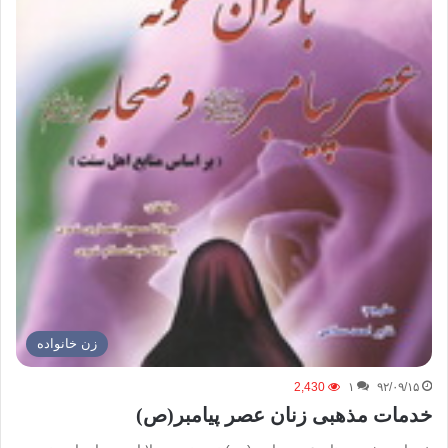
زن خانواده
2,430
۱
۹۲/۰۹/۱۵
خدمات مذهبی زنان عصر پیامبر(ص)