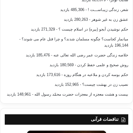
شعر، زندگی زیبـاســـت !
- 485,306 بازدید
عشق زن به غیر شوهر
- 280,263 بازدید
حکم نوشیدن آبجو (بیره) در اسلام چیست ؟
- 271,329 بازدید
میانمار کجاست؟ چگونه مسلمان شدند؟ و چرا قتل عام می شوند؟
-
196,144 بازدید
خلاصه زندگی حضرت عمر رضی الله تعالی عنه
- 185,476 بازدید
روش صحیح و علمی حفظ کردن
- 180,569 بازدید
حکم بوسه کردن و ملاعبه در هنگام روزه
- 173,616 بازدید
نصیب زن در بهشت چیست؟
- 152,965 بازدید
بیست و هشت معجزه از معجزات حضرت محمّد رسول الله
- 148,961 بازدید
تناقضات قرآنی