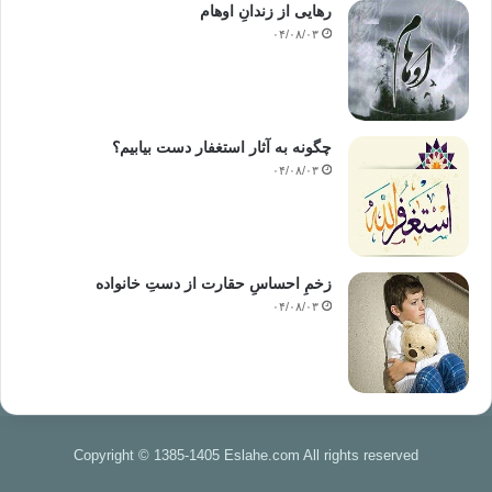
رهایی از زندانِ اوهام
۰۴/۰۸/۰۳
چگونه به آثار استغفار دست بیابیم؟
۰۴/۰۸/۰۳
زخمِ احساسِ حقارت از دستِ خانواده
۰۴/۰۸/۰۳
Copyright © 1385-1405 Eslahe.com All rights reserved