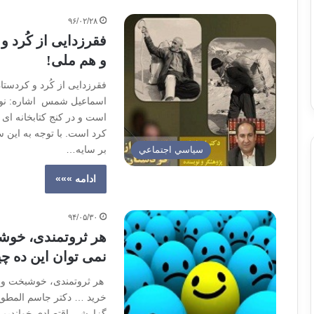
۹۶/۰۲/۲۸
فقرزدایی از کُرد 
و هم ملی!
فقرزدایی از کُرد و کردستا
اسماعیل شمس اشاره‌: نوی
است و در کنج کتابخانه ای
کرد است. با توجه به این س
بر سایه…
سياسي اجتماعي
ادامه »»»
۹۴/۰۵/۳۰
هر ثروتمندی، خوشب
نمی توان این ده چی
هر ثروتمندی، خوشبخت و هر
خرید … دکتر جاسم المطوع 
گزارشی اقتصادی خواندیم 