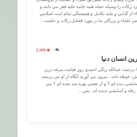
، زكات را وسيله حمله همه جانبه علیه فقر مي دانند و
ء از گدايي و مايه تكامل و همبستگي تمام امت اسلامي
تصر علماء و بزرگان ما در مورد فضايل زكات و حكمت…
2,389
۰
ين انسان دنيا
ي / ترجمه: عبدالله ريگي احمدي روز قيامت،مرفه ترين
تش، غوطه داده ، بيرون مي آورند آنگاه از او مي پرسند:
 آسايشي ديده اي ؟ و از نعمتي بهره مند شده اي ؟ مي
چ رفاه و آسايشي نديده ام . پس…