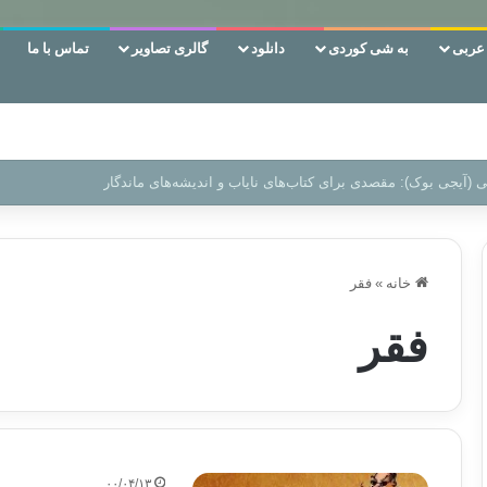
ربی
به شی کوردی
دانلود
گالری تصاویر
تماس با ما
‌، دوری وکناره‌گیری از راه خداست‌!
خانه
»
فقر
فقر
۰۰/۰۴/۱۳