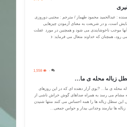
قیری
سنده : عبدالحمید محمود طهماز / مترجم : مجتبی دوروزی
زمایش است، و در شریعت به معنای آزمودن چیزهایی
آنها موجب ناخوشایندی می شود و همچنین در مورد غفلت
از عبادت و ذکر نیز به کار می رود، همچنان که خداوند متعال می فرماید: ‎﴿
1,558
۰
سطل زباله محله ی ما…
له محله ی ما… ?بوی آزار دهنده ای که در این روزهای
ر به مشام می رسد به همراه صداهای گوش خراش ناشی از
این سطل زباله ها را همه احساس می کنند منتها شنیدن
 زباله ها نیازمند وجدانی بیدار و حواس جمعی…