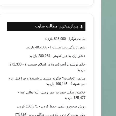
پربازدیدترین مطالب سایت
سایت نوگرا
- 823,900 بازدید
شعر، زندگی زیبـاســـت !
- 485,306 بازدید
عشق زن به غیر شوهر
- 280,264 بازدید
حکم نوشیدن آبجو (بیره) در اسلام چیست ؟
- 271,330
بازدید
میانمار کجاست؟ چگونه مسلمان شدند؟ و چرا قتل عام
می شوند؟
- 196,145 بازدید
خلاصه زندگی حضرت عمر رضی الله تعالی عنه
-
185,477 بازدید
روش صحیح و علمی حفظ کردن
- 180,571 بازدید
حکم بوسه کردن و ملاعبه در هنگام روزه
- 173,616