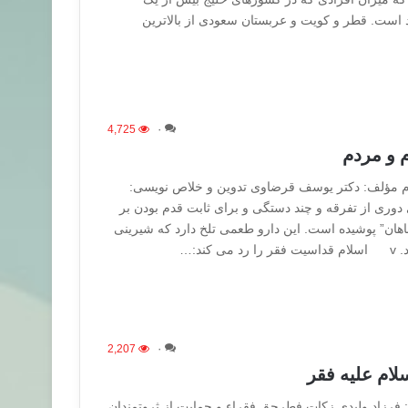
یاد است. قطر و کویت و عربستان سعودی از بالاترین
4,725
۰
م و مردم
ردم مؤلف: دکتر یوسف قرضاوی تدوین و خلاص نویسی:
 دوری از تفرقه و چند دستگی و برای ثابت قدم بودن بر
ناهان” پوشیده است. این دارو طعمی تلخ دارد که شیرینی
ند:…
2,207
۰
ام علیه فقر
: فرزاد وليدي زكات فطرحق فقراء و حمايت از ثروتمندان