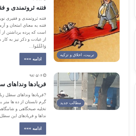
فتنه ثروتمندی و ف
فتنه ثروتمندی و فقیری نوی
فتنه به معنای امتحان و آ
است که پرده برداشتن از 
وَاعْلَمُوا…
تربیت، اخلاق و تزکیه
ادامه »»»
۹۸/۰۵/۰۴
فریادها و‌نداهای 
?فریادها و‌نداهای سطل زبا
گرم تابستان از ده ها مت
مطالب جدید
تخلیه صبحگاهی و شامگاهی 
نداها و فریادهای این سطل
ادامه »»»