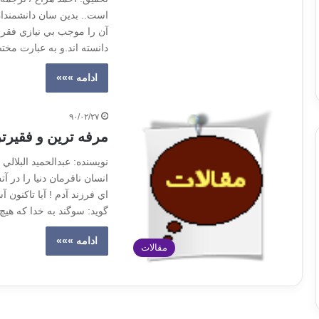
است.. بدين سان دانشمندان
آن را موجب بي نيازي فقرا
دانسته اند.و به عبارت مخ
ادامه »»»
۹۰/۰۲/۲۷
مرفه ترين و فقيرتر
نویسنده: عبدالحميد البلال
انسان نافرمان دنيا را در آ
اي فرزند آدم ! آيا تاكنون
گويد: سوگند به خدا كه هي
ادامه »»»
مقالات