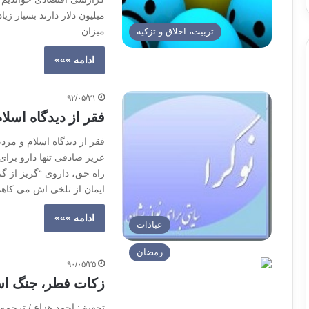
میلیون دلار دارند بسیار ز
میزان…
تربیت، اخلاق و تزکیه
ادامه »»»
۹۲/۰۵/۲۱
فقر از دیدگاه اسلا
فقر از دیدگاه اسلام و م
عزیز صادقی تنها دارو برای
راه حق، داروی “گریز از گ
ایمان از تلخی اش می کاهد. v اسلام قداسیت فقر را رد می ک
ادامه »»»
عبادات
رمضان
۹۰/۰۵/۲۵
زكات فطر، جنگ اسل
تحقيق: احمد هزاع / ترجمه