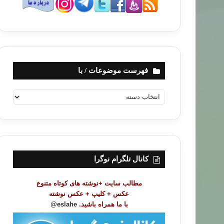
فهرست موضوعات / با
ف
ه
ر
س
ت
م
و
کانال تلگرام نوگرا
ض
و
مطالب سایت +نوشته های کوتاه متنوع
ع
عکس + کلیپ + عکس نوشته
ا
با ما همراه باشید.
eslahe@
ت
/