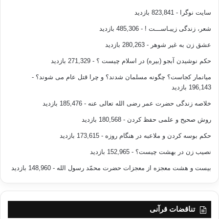
سایت نوگرا
- 823,841 بازدید
شعر، زندگی زیبـاســـت !
- 485,306 بازدید
عشق زن به غیر شوهر
- 280,263 بازدید
حکم نوشیدن آبجو (بیره) در اسلام چیست ؟
- 271,329 بازدید
میانمار کجاست؟ چگونه مسلمان شدند؟ و چرا قتل عام می شوند؟
-
196,143 بازدید
خلاصه زندگی حضرت عمر رضی الله تعالی عنه
- 185,476 بازدید
روش صحیح و علمی حفظ کردن
- 180,568 بازدید
حکم بوسه کردن و ملاعبه در هنگام روزه
- 173,615 بازدید
نصیب زن در بهشت چیست؟
- 152,965 بازدید
بیست و هشت معجزه از معجزات حضرت محمّد رسول الله
- 148,960 بازدید
تناقضات قرآنی