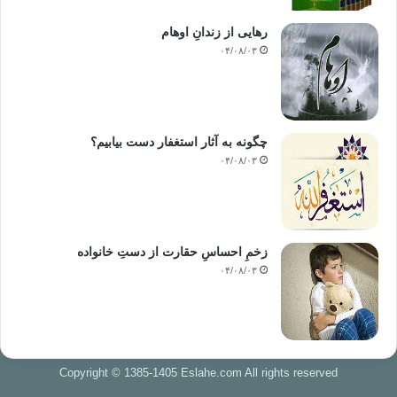
رهایی از زندانِ اوهام
۰۴/۰۸/۰۳
چگونه به آثار استغفار دست بیابیم؟
۰۴/۰۸/۰۳
زخمِ احساسِ حقارت از دستِ خانواده
۰۴/۰۸/۰۳
Copyright © 1385-1405 Eslahe.com All rights reserved