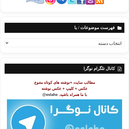
فهرست موضوعات / با
ف
ه
ر
س
ت
کانال تلگرام نوگرا
م
و
مطالب سایت +نوشته های کوتاه متنوع
ض
عکس + کلیپ + عکس نوشته
و
با ما همراه باشید.
eslahe@
ع
ا
ت
/
ب
ا