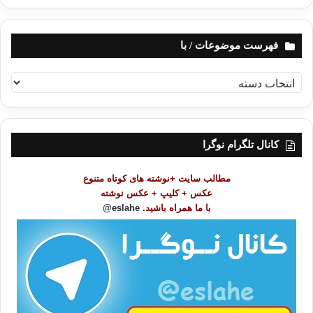
فهرست موضوعات / با
ف
ه
ر
س
ت
کانال تلگرام نوگرا
م
و
مطالب سایت +نوشته های کوتاه متنوع
ض
عکس + کلیپ + عکس نوشته
و
با ما همراه باشید.
eslahe@
ع
ا
ت
/
ب
ا