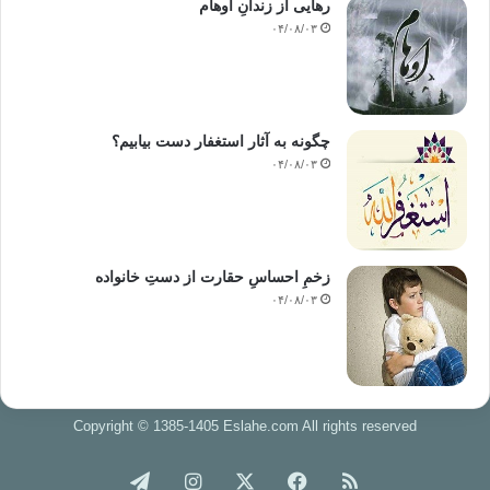
رهایی از زندانِ اوهام
۰۴/۰۸/۰۳
چگونه به آثار استغفار دست بیابیم؟
۰۴/۰۸/۰۳
زخمِ احساسِ حقارت از دستِ خانواده
۰۴/۰۸/۰۳
Copyright © 1385-1405 Eslahe.com All rights reserved
خوراک
فیس
X
اینستاگرام
تلگرام