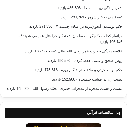
شعر، زندگی زیبـاســـت !
- 485,306 بازدید
عشق زن به غیر شوهر
- 280,264 بازدید
حکم نوشیدن آبجو (بیره) در اسلام چیست ؟
- 271,330 بازدید
میانمار کجاست؟ چگونه مسلمان شدند؟ و چرا قتل عام می شوند؟
-
196,145 بازدید
خلاصه زندگی حضرت عمر رضی الله تعالی عنه
- 185,477 بازدید
روش صحیح و علمی حفظ کردن
- 180,570 بازدید
حکم بوسه کردن و ملاعبه در هنگام روزه
- 173,616 بازدید
نصیب زن در بهشت چیست؟
- 152,966 بازدید
بیست و هشت معجزه از معجزات حضرت محمّد رسول الله
- 148,962 بازدید
تناقضات قرآنی