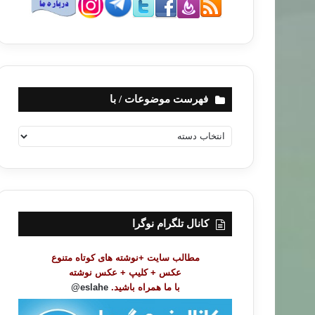
فهرست موضوعات / با
ف
ه
ر
س
ت
م
و
کانال تلگرام نوگرا
ض
و
مطالب سایت +نوشته های کوتاه متنوع
ع
عکس + کلیپ + عکس نوشته
ا
با ما همراه باشید.
eslahe@
ت
/