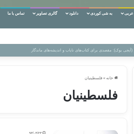
ربی
به شی کوردی
دانلود
گالری تصاویر
تماس با ما
 دوری وکناره‌گیری از راه خداست‌!
خانه
»
فلسطینیان
فلسطینیان
۹۳/۰۴/۲۳