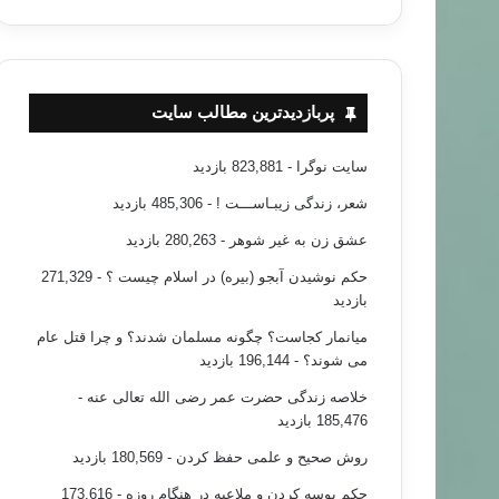
پربازدیدترین مطالب سایت
سایت نوگرا
- 823,881 بازدید
شعر، زندگی زیبـاســـت !
- 485,306 بازدید
عشق زن به غیر شوهر
- 280,263 بازدید
حکم نوشیدن آبجو (بیره) در اسلام چیست ؟
- 271,329
بازدید
میانمار کجاست؟ چگونه مسلمان شدند؟ و چرا قتل عام
می شوند؟
- 196,144 بازدید
خلاصه زندگی حضرت عمر رضی الله تعالی عنه
-
185,476 بازدید
روش صحیح و علمی حفظ کردن
- 180,569 بازدید
حکم بوسه کردن و ملاعبه در هنگام روزه
- 173,616