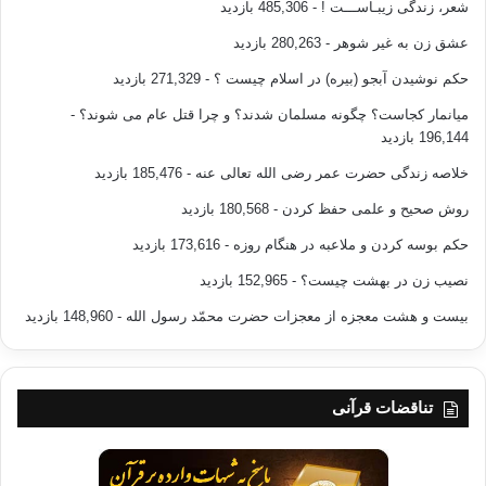
شعر، زندگی زیبـاســـت !
- 485,306 بازدید
عشق زن به غیر شوهر
- 280,263 بازدید
حکم نوشیدن آبجو (بیره) در اسلام چیست ؟
- 271,329 بازدید
میانمار کجاست؟ چگونه مسلمان شدند؟ و چرا قتل عام می شوند؟
-
196,144 بازدید
خلاصه زندگی حضرت عمر رضی الله تعالی عنه
- 185,476 بازدید
روش صحیح و علمی حفظ کردن
- 180,568 بازدید
حکم بوسه کردن و ملاعبه در هنگام روزه
- 173,616 بازدید
نصیب زن در بهشت چیست؟
- 152,965 بازدید
بیست و هشت معجزه از معجزات حضرت محمّد رسول الله
- 148,960 بازدید
تناقضات قرآنی