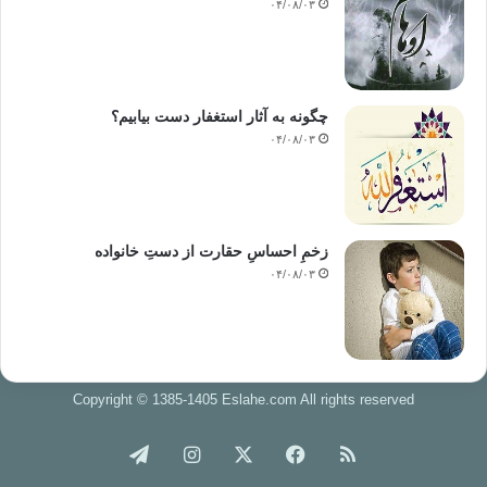
۰۴/۰۸/۰۳
چگونه به آثار استغفار دست بیابیم؟
۰۴/۰۸/۰۳
زخمِ احساسِ حقارت از دستِ خانواده
۰۴/۰۸/۰۳
Copyright © 1385-1405 Eslahe.com All rights reserved
خوراک
فیس
X
اینستاگرام
تلگرام