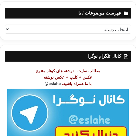
فهرست موضوعات / با
ف
ه
ر
س
ت
کانال تلگرام نوگرا
م
و
مطالب سایت +نوشته های کوتاه متنوع
ض
عکس + کلیپ + عکس نوشته
و
با ما همراه باشید.
eslahe@
ع
ا
ت
/
ب
ا