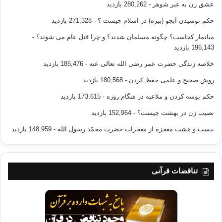
عشق زن به غیر شوهر
- 280,262 بازدید
حکم نوشیدن آبجو (بیره) در اسلام چیست ؟
- 271,328 بازدید
میانمار کجاست؟ چگونه مسلمان شدند؟ و چرا قتل عام می شوند؟
-
196,143 بازدید
خلاصه زندگی حضرت عمر رضی الله تعالی عنه
- 185,476 بازدید
روش صحیح و علمی حفظ کردن
- 180,568 بازدید
حکم بوسه کردن و ملاعبه در هنگام روزه
- 173,615 بازدید
نصیب زن در بهشت چیست؟
- 152,964 بازدید
بیست و هشت معجزه از معجزات حضرت محمّد رسول الله
- 148,959 بازدید
تناقضات قرآنی