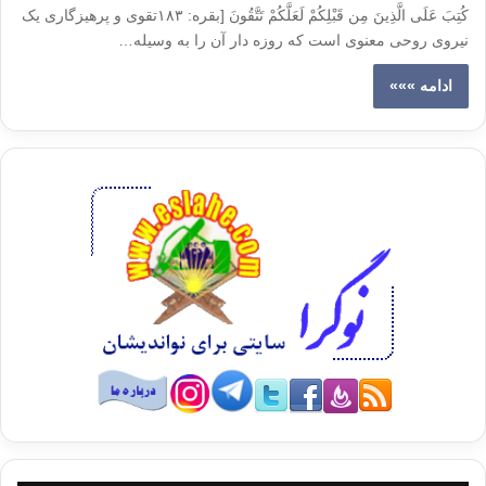
کُتِبَ عَلَى الَّذِینَ مِن قَبْلِکُمْ لَعَلَّکُمْ تَتَّقُونَ [بقره: ۱۸۳تقوی و پرهیزگاری یک
نیروی روحی معنوی است که روزه دار آن را به وسیله…
ادامه »»»