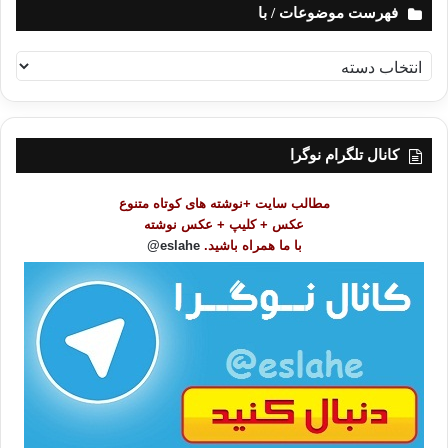
فهرست موضوعات / با
ف
ه
ر
س
ت
کانال تلگرام نوگرا
م
و
مطالب سایت +نوشته های کوتاه متنوع
ض
عکس + کلیپ + عکس نوشته
و
با ما همراه باشید.
eslahe@
ع
ا
ت
/
ب
ا