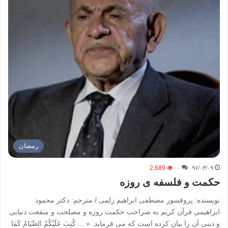
رمضان
2,689
۰
۹۶/۰۳/۰۹
حکمت و فلسفه ی روزه
نویسنده: پروفسور مصطفی ابراهیم زلمی / مترجم: دکتر محمود
ابراهیمی قرآن کریم به صراحت حکمت روزه و مصلحت و منفعت دنیایی
و دینی آن را بیان کرده است که می فرماید: « ... کُتِبَ عَلَیْکُمُ الصِّیَامُ کَمَا