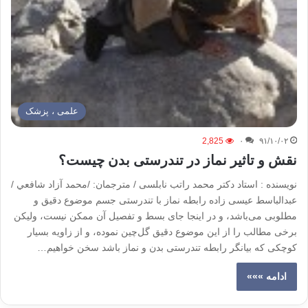
علمی ، پزشک
2,825
۰
۹۱/۱۰/۰۲
نقش و تاثیر نماز در تندرستی بدن چیست؟
نویسنده : استاد دکتر محمد راتب نابلسی / مترجمان: /محمد آزاد شافعي /
عبدالباسط عيسى زاده رابطه نماز با تندرستی جسم موضوع دقیق و
مطلوبی می‌باشد، و در اینجا جای بسط و تفصیل آن ممکن نیست، ولیکن
برخی مطالب را از این موضوع دقیق گل‌چین نموده، و از زاویه بسیار
کوچکی که بیانگر رابطه تندرستی بدن و نماز باشد سخن خواهیم…
ادامه »»»