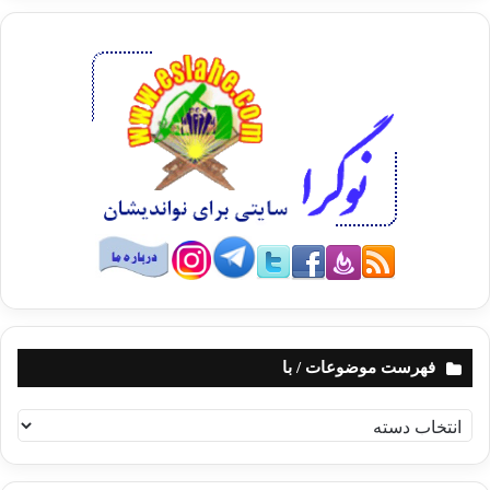
فهرست موضوعات / با
ف
ه
ر
س