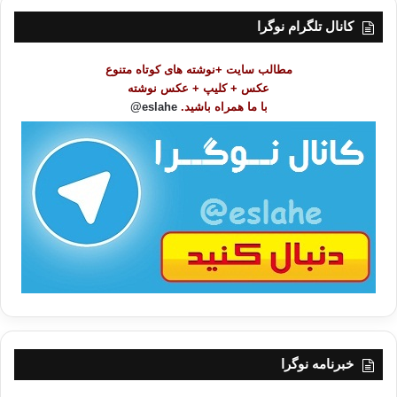
ت
کانال تلگرام نوگرا
م
و
مطالب سایت +نوشته های کوتاه متنوع
ض
عکس + کلیپ + عکس نوشته
و
با ما همراه باشید.
eslahe@
ع
ا
ت
/
ب
ا
خبرنامه نوگرا