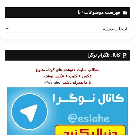
فهرست موضوعات / با
ف
ه
ر
س
ت
کانال تلگرام نوگرا
م
و
مطالب سایت +نوشته های کوتاه متنوع
ض
عکس + کلیپ + عکس نوشته
و
با ما همراه باشید.
eslahe@
ع
ا
ت
/
ب
ا