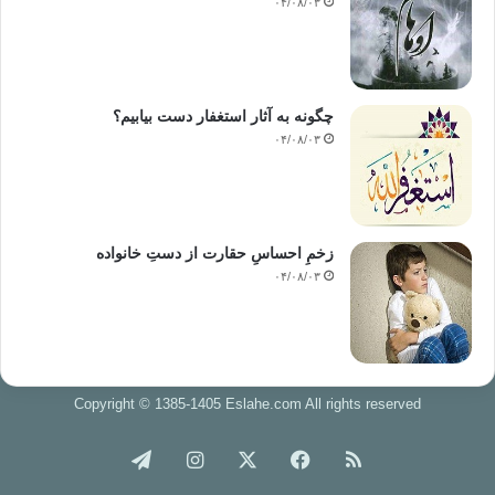
۰۴/۰۸/۰۳
چگونه به آثار استغفار دست بیابیم؟
۰۴/۰۸/۰۳
زخمِ احساسِ حقارت از دستِ خانواده
۰۴/۰۸/۰۳
Copyright © 1385-1405 Eslahe.com All rights reserved
خوراک
فیس
X
اینستاگرام
تلگرام