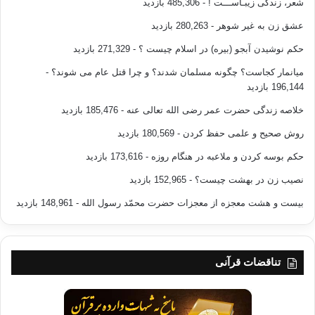
شعر، زندگی زیبـاســـت !
- 485,306 بازدید
عشق زن به غیر شوهر
- 280,263 بازدید
حکم نوشیدن آبجو (بیره) در اسلام چیست ؟
- 271,329 بازدید
میانمار کجاست؟ چگونه مسلمان شدند؟ و چرا قتل عام می شوند؟
-
196,144 بازدید
خلاصه زندگی حضرت عمر رضی الله تعالی عنه
- 185,476 بازدید
روش صحیح و علمی حفظ کردن
- 180,569 بازدید
حکم بوسه کردن و ملاعبه در هنگام روزه
- 173,616 بازدید
نصیب زن در بهشت چیست؟
- 152,965 بازدید
بیست و هشت معجزه از معجزات حضرت محمّد رسول الله
- 148,961 بازدید
تناقضات قرآنی