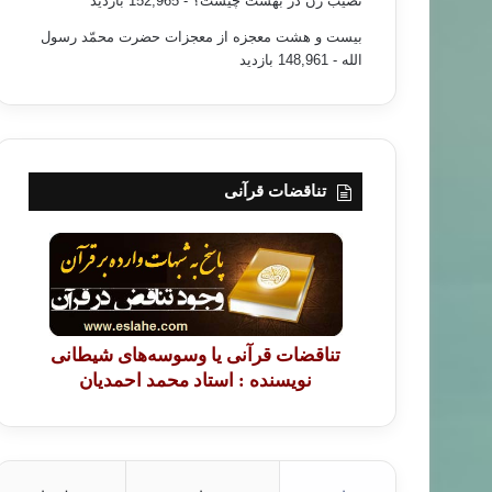
نصیب زن در بهشت چیست؟
- 152,965 بازدید
بیست و هشت معجزه از معجزات حضرت محمّد رسول
الله
- 148,961 بازدید
تناقضات قرآنی
تناقضات قرآنی یا وسوسه‌های شیطانی
نویسنده : استاد محمد احمدیان