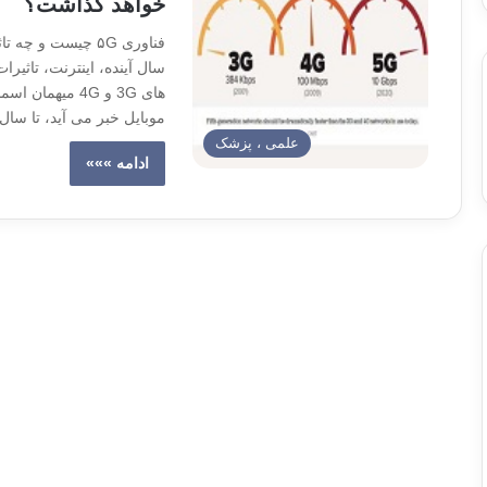
خواهد گذاشت؟
فناوری ۵G چیست و
سال آینده، اینترنت، تاثی
های 3G و 4G می
موبایل خبر می آید، تا سال 2020، اینترنت نسل پنجم یا همان 5G به بهره بردار
علمی ، پزشک
ادامه »»»