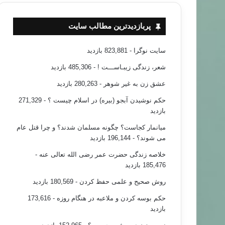
پربازدیدترین مطالب سایت
سایت نوگرا
- 823,881 بازدید
شعر، زندگی زیبـاســـت !
- 485,306 بازدید
عشق زن به غیر شوهر
- 280,263 بازدید
حکم نوشیدن آبجو (بیره) در اسلام چیست ؟
- 271,329
بازدید
میانمار کجاست؟ چگونه مسلمان شدند؟ و چرا قتل عام
می شوند؟
- 196,144 بازدید
خلاصه زندگی حضرت عمر رضی الله تعالی عنه
-
185,476 بازدید
روش صحیح و علمی حفظ کردن
- 180,569 بازدید
حکم بوسه کردن و ملاعبه در هنگام روزه
- 173,616
بازدید