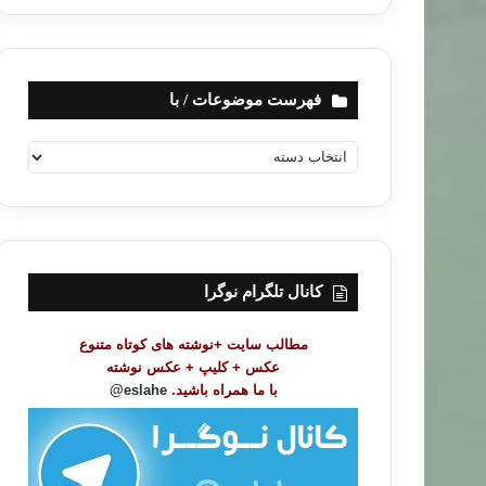
فهرست موضوعات / با
ف
ه
ر
س
ت
م
و
کانال تلگرام نوگرا
ض
و
مطالب سایت +نوشته های کوتاه متنوع
ع
عکس + کلیپ + عکس نوشته
ا
با ما همراه باشید.
eslahe@
ت
/
ب
ا