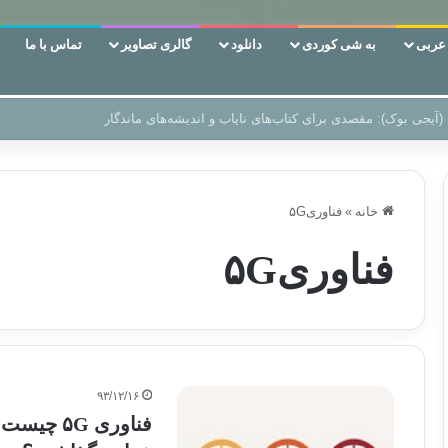
ربی
به شی کوردی
دانلود
گالری تصاویر
تماس با ما
 دوری وکناره‌گیری از راه خداست‌!
خانه
»
فناوری۵G
فناوری۵G
۹۳/۱۲/۱۶
فناوری ۵G