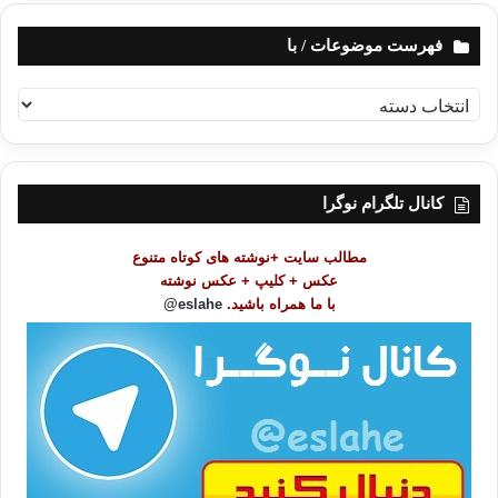
فهرست موضوعات / با
ف
ه
ر
س
ت
کانال تلگرام نوگرا
م
و
مطالب سایت +نوشته های کوتاه متنوع
ض
عکس + کلیپ + عکس نوشته
و
با ما همراه باشید.
eslahe@
ع
ا
ت
/
ب
ا