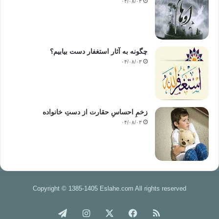
۰۴/۰۸/۰۳
چگونه به آثار استغفار دست بیابیم؟
۰۴/۰۸/۰۳
زخمِ احساسِ حقارت از دستِ خانواده
۰۴/۰۸/۰۳
Copyright © 1385-1405 Eslahe.com All rights reserved
خوراک
فیس
X
اینستاگرام
تلگرام