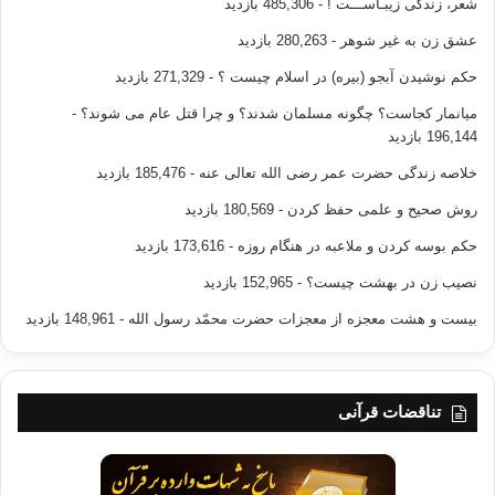
شعر، زندگی زیبـاســـت !
- 485,306 بازدید
عشق زن به غیر شوهر
- 280,263 بازدید
حکم نوشیدن آبجو (بیره) در اسلام چیست ؟
- 271,329 بازدید
میانمار کجاست؟ چگونه مسلمان شدند؟ و چرا قتل عام می شوند؟
-
196,144 بازدید
خلاصه زندگی حضرت عمر رضی الله تعالی عنه
- 185,476 بازدید
روش صحیح و علمی حفظ کردن
- 180,569 بازدید
حکم بوسه کردن و ملاعبه در هنگام روزه
- 173,616 بازدید
نصیب زن در بهشت چیست؟
- 152,965 بازدید
بیست و هشت معجزه از معجزات حضرت محمّد رسول الله
- 148,961 بازدید
تناقضات قرآنی