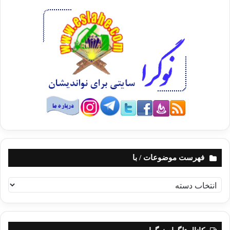
فهرست موضوعات / با
ف
ه
ر
س
ت