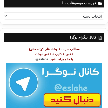
فهرست موضوعات / با
ف
ه
ر
س
ت
کانال تلگرام نوگرا
م
و
مطالب سایت +نوشته های کوتاه متنوع
ض
عکس + کلیپ + عکس نوشته
و
با ما همراه باشید.
eslahe@
ع
ا
ت
/
ب
ا