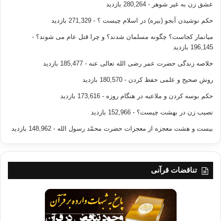
عشق زن به غیر شوهر
- 280,264 بازدید
حکم نوشیدن آبجو (بیره) در اسلام چیست ؟
- 271,329 بازدید
میانمار کجاست؟ چگونه مسلمان شدند؟ و چرا قتل عام می شوند؟
-
196,145 بازدید
خلاصه زندگی حضرت عمر رضی الله تعالی عنه
- 185,477 بازدید
روش صحیح و علمی حفظ کردن
- 180,570 بازدید
حکم بوسه کردن و ملاعبه در هنگام روزه
- 173,616 بازدید
نصیب زن در بهشت چیست؟
- 152,966 بازدید
بیست و هشت معجزه از معجزات حضرت محمّد رسول الله
- 148,962 بازدید
تناقضات قرآنی