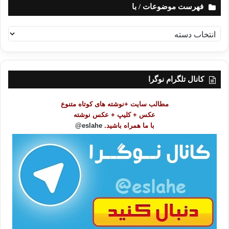
فهرست موضوعات / با
ف
ه
ر
س
ت
کانال تلگرام نوگرا
م
و
مطالب سایت +نوشته های کوتاه متنوع
ض
عکس + کلیپ + عکس نوشته
و
با ما همراه باشید.
eslahe@
ع
ا
ت
/
ب
ا