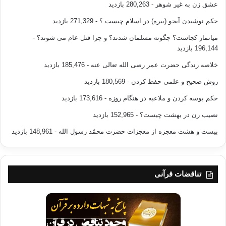
عشق زن به غیر شوهر
- 280,263 بازدید
حکم نوشیدن آبجو (بیره) در اسلام چیست ؟
- 271,329 بازدید
میانمار کجاست؟ چگونه مسلمان شدند؟ و چرا قتل عام می شوند؟
-
196,144 بازدید
خلاصه زندگی حضرت عمر رضی الله تعالی عنه
- 185,476 بازدید
روش صحیح و علمی حفظ کردن
- 180,569 بازدید
حکم بوسه کردن و ملاعبه در هنگام روزه
- 173,616 بازدید
نصیب زن در بهشت چیست؟
- 152,965 بازدید
بیست و هشت معجزه از معجزات حضرت محمّد رسول الله
- 148,961 بازدید
تناقضات قرآنی