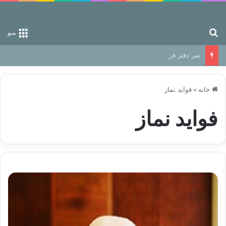
جستجو برای
منو
سر دفتر فساد در زمین‌، دوری وکناره‌گیری از راه خداست‌!
خانه
»
فواید نماز
فواید نماز