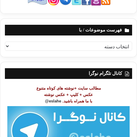
فهرست موضوعات / با
ف
ه
ر
س
ت
کانال تلگرام نوگرا
م
و
مطالب سایت +نوشته های کوتاه متنوع
ض
عکس + کلیپ + عکس نوشته
و
با ما همراه باشید.
eslahe@
ع
ا
ت
/
ب
ا