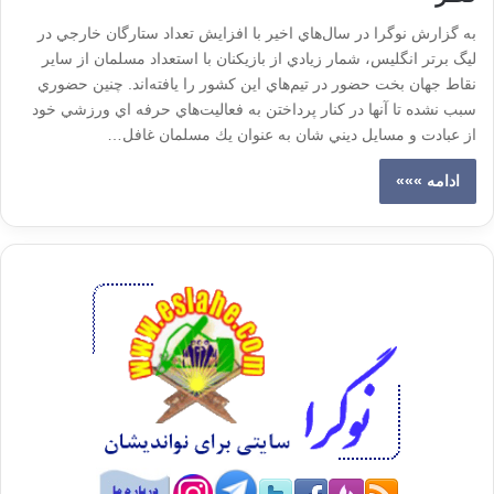
به گزارش نوگرا در سال‌هاي اخير با افزايش تعداد ستارگان خارجي در
ليگ برتر انگليس، شمار زيادي از بازيكنان با استعداد مسلمان از ساير
نقاط جهان بخت حضور در تيم‌هاي اين كشور را يافته‌اند. چنين حضوري
سبب نشده تا آنها در كنار پرداختن به فعاليت‌هاي حرفه اي ورزشي خود
از عبادت و مسايل ديني شان به عنوان يك مسلمان غافل…
ادامه »»»