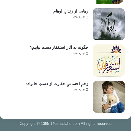
رهایی از زندانِ اوهام
۰۴/۰۸/۰۳
چگونه به آثار استغفار دست بیابیم؟
۰۴/۰۸/۰۳
زخمِ احساسِ حقارت از دستِ خانواده
۰۴/۰۸/۰۳
Copyright © 1385-1405 Eslahe.com All rights reserved