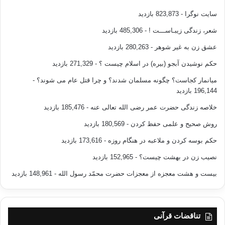
سایت نوگرا
- 823,873 بازدید
شعر، زندگی زیبـاســـت !
- 485,306 بازدید
عشق زن به غیر شوهر
- 280,263 بازدید
حکم نوشیدن آبجو (بیره) در اسلام چیست ؟
- 271,329 بازدید
میانمار کجاست؟ چگونه مسلمان شدند؟ و چرا قتل عام می شوند؟
-
196,144 بازدید
خلاصه زندگی حضرت عمر رضی الله تعالی عنه
- 185,476 بازدید
روش صحیح و علمی حفظ کردن
- 180,569 بازدید
حکم بوسه کردن و ملاعبه در هنگام روزه
- 173,616 بازدید
نصیب زن در بهشت چیست؟
- 152,965 بازدید
بیست و هشت معجزه از معجزات حضرت محمّد رسول الله
- 148,961 بازدید
تناقضات قرآنی