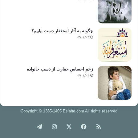
چگونه به آثار استغفار دست بیابیم؟
۰۴/۰۸/۰۳
زخمِ احساسِ حقارت از دستِ خانواده
۰۴/۰۸/۰۳
Copyright © 1385-1405 Eslahe.com All rights reserved
خوراک
فیس
X
اینستاگرام
تلگرام