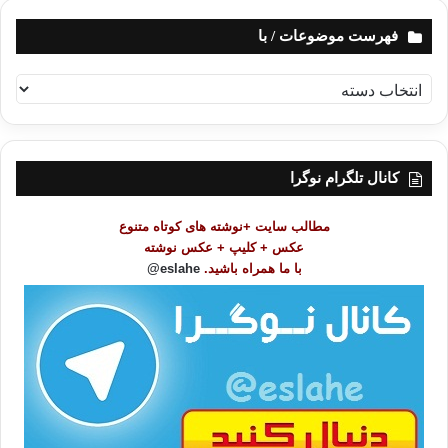
فهرست موضوعات / با
ف
ه
ر
س
ت
کانال تلگرام نوگرا
م
و
مطالب سایت +نوشته های کوتاه متنوع
ض
عکس + کلیپ + عکس نوشته
و
با ما همراه باشید.
eslahe@
ع
ا
ت
/
ب
ا