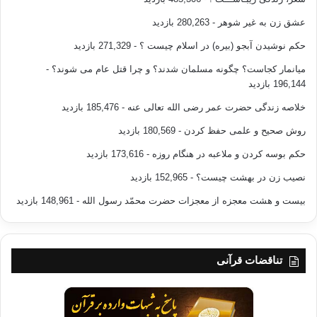
عشق زن به غیر شوهر
- 280,263 بازدید
حکم نوشیدن آبجو (بیره) در اسلام چیست ؟
- 271,329 بازدید
میانمار کجاست؟ چگونه مسلمان شدند؟ و چرا قتل عام می شوند؟
-
196,144 بازدید
خلاصه زندگی حضرت عمر رضی الله تعالی عنه
- 185,476 بازدید
روش صحیح و علمی حفظ کردن
- 180,569 بازدید
حکم بوسه کردن و ملاعبه در هنگام روزه
- 173,616 بازدید
نصیب زن در بهشت چیست؟
- 152,965 بازدید
بیست و هشت معجزه از معجزات حضرت محمّد رسول الله
- 148,961 بازدید
تناقضات قرآنی