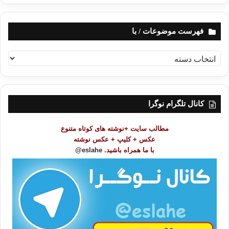
فهرست موضوعات / با
ف
ه
ر
س
ت
کانال تلگرام نوگرا
م
و
مطالب سایت +نوشته های کوتاه متنوع
ض
عکس + کلیپ + عکس نوشته
و
با ما همراه باشید.
eslahe@
ع
ا
ت
/
ب
ا