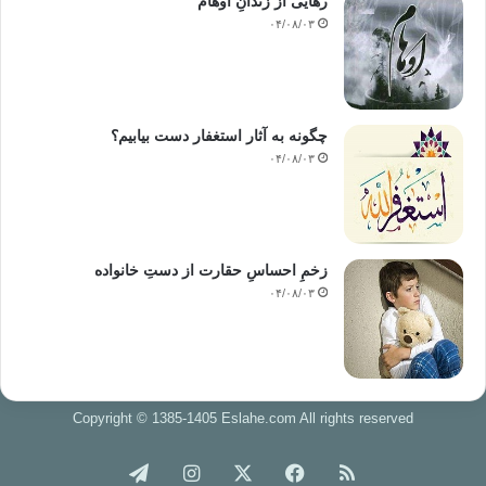
رهایی از زندانِ اوهام
۰۴/۰۸/۰۳
چگونه به آثار استغفار دست بیابیم؟
۰۴/۰۸/۰۳
زخمِ احساسِ حقارت از دستِ خانواده
۰۴/۰۸/۰۳
Copyright © 1385-1405 Eslahe.com All rights reserved
خوراک
فیس
X
اینستاگرام
تلگرام