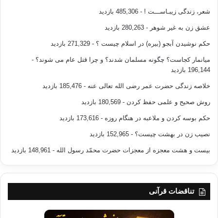
شعر، زندگی زیبـاســـت !
- 485,306 بازدید
عشق زن به غیر شوهر
- 280,263 بازدید
حکم نوشیدن آبجو (بیره) در اسلام چیست ؟
- 271,329 بازدید
میانمار کجاست؟ چگونه مسلمان شدند؟ و چرا قتل عام می شوند؟
-
196,144 بازدید
خلاصه زندگی حضرت عمر رضی الله تعالی عنه
- 185,476 بازدید
روش صحیح و علمی حفظ کردن
- 180,569 بازدید
حکم بوسه کردن و ملاعبه در هنگام روزه
- 173,616 بازدید
نصیب زن در بهشت چیست؟
- 152,965 بازدید
بیست و هشت معجزه از معجزات حضرت محمّد رسول الله
- 148,961 بازدید
تناقضات قرآنی