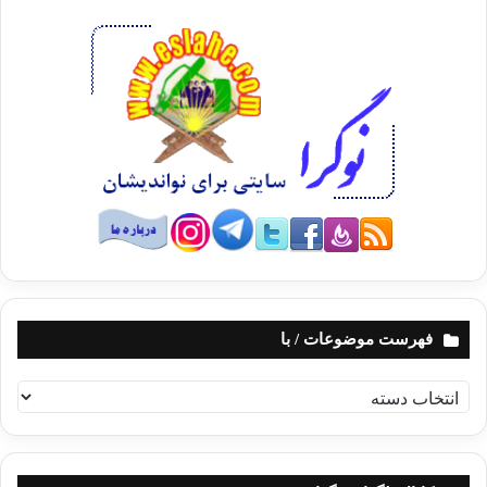
فهرست موضوعات / با
ف
ه
ر
س
ت