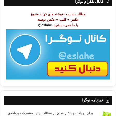
کانال تلگرام نوگرا
م
و
مطالب سایت +نوشته های کوتاه متنوع
ض
عکس + کلیپ + عکس نوشته
و
با ما همراه باشید.
eslahe@
ع
ا
ت
/
ب
ا
خبرنامه نوگرا
برای دریافت و باخبر شدن از مطالب جدید مشترک خبرنامه‌ی