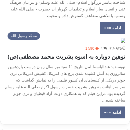
شناخت پیامبر بزرگوار اسلام- صلی الله علیه وسلم- و نیز بیان فرهنگ
غنی و انسان ساز اسلام و تعلیمات گهربار آن حضرت - صلی الله علیه
وسلم- با تلاشی مضاعف گسترش داده و محبت…
ادامه »»»
محمّد رسول الله
1,590
۱
۹۱/۰۶/۲۵
توهین دوباره به اسوه بشریت محمد مصطفی(ص)
نویسنده: عبدالباسط امل بتاریخ 11 سپتامبر سال روان درست یازدهمین
سالروزی به آتش کشیده شدن برج های امریکا، کشیش امریکائی تری
جونز دریکی از کلیساهای آن کشور فلیمی را به نمایش گذاشت که
سراسر اهانت به رهبر بشریت حضرت رسول اکرم صلی الله علیه وسلم
گردیده بود. دراین فیلم که به همکاری دولت آزاد قبطیان و تری جونز
ساخته شده…
ادامه »»»