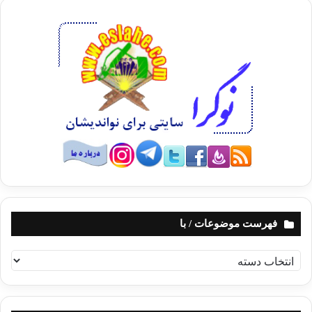
فهرست موضوعات / با
ف
ه
ر
س