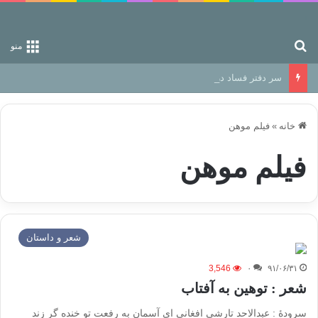
جستجو برای
منو
سر دفتر فساد در زمین‌، دوری وکناره‌گیری از راه خداست‌!
خانه
»
فیلم موهن
فیلم موهن
شعر و داستان
3,546
۰
۹۱/۰۶/۳۱
شعر : توهین به آفتاب
سرودهٔ‌ : عبدالاحد تارشی افغانی ای آسمان به رفعت تو خنده گر زند