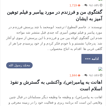
1,719
۰
۹۱/۰۶/۳۱
گفتگوی من و فرزندم در مورد پیامبر و فیلم توهین
آمیز به ایشان
نویسنده: د. جاسم المطوع / ترجمه: ابومحمد با چند پرسش فرزندم در
مورد پیامبر و فیلم توهین آمیزی که چندی قبل منتشر شد مواجه
شدم.این گفتگوی کوتاه بین من و فرزندم با این پرسش از سوی او آغاز
شد: پدرجان! نشستم و با خودم فکر کردم و از خود پرسیدم چرا هر از
گاهی غربی ها اقدام به انتاج محصولی…
ادامه »»»
محمّد رسول الله
1,844
۰
۹۱/۰۶/۲۶
اهانت به پیامبر(ص)، واکنشی به گسترش و نفوذ
اسلام است
اهانت به پیامبر(ص)، و وظیفه ما وظیفه دیگر مسلمانان در قبال چنین
وقایعی این است که برنامه ریزی و فعالیت خود را در زمینه معرفی و