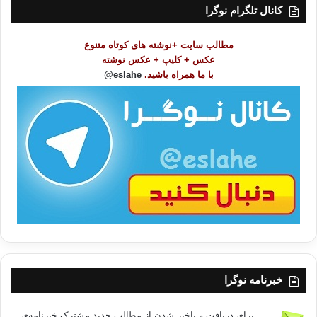
ت
کانال تلگرام نوگرا
م
و
مطالب سایت +نوشته های کوتاه متنوع
ض
عکس + کلیپ + عکس نوشته
و
با ما همراه باشید.
eslahe@
ع
ا
ت
/
ب
ا
خبرنامه نوگرا
برای دریافت و باخبر شدن از مطالب جدید مشترک خبرنامه‌ی