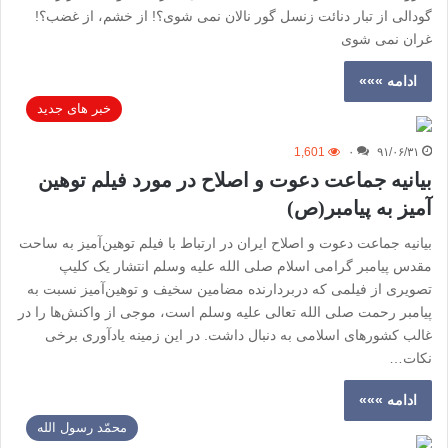
گودالی از تبار دنائت زنسل گور نالان نمی شوی؟! از خشم، از غضب؟!
غران نمی شوی
ادامه »»»
خبر های جدید
1,601
۰
۹۱/۰۶/۳۱
بیانیه جماعت دعوت و اصلاح در مورد فیلم توهین
آمیز به پیامبر(ص)
بیانیه جماعت دعوت و اصلاح ایران در ارتباط با فیلم توهین‌آمیز به ساحت
مقدس پیامبر گرامی اسلام صلی الله علیه وسلم انتشار یک كلیپ
تصویری از فیلمی كه دربردارنده مضامین سخیف و توهین‌آمیز نسبت به
پیامبر رحمت صلی الله تعالی علیه وسلم است، موجی از واکنش‌ها را در
غالب کشورهای اسلامی به دنبال داشت. در این زمینه یادآوری برخی
نکات…
ادامه »»»
محمّد رسول الله