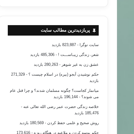
پربازدیدترین مطالب سایت
سایت نوگرا
- 823,887 بازدید
شعر، زندگی زیبـاســـت !
- 485,306 بازدید
عشق زن به غیر شوهر
- 280,263 بازدید
حکم نوشیدن آبجو (بیره) در اسلام چیست ؟
- 271,329
بازدید
میانمار کجاست؟ چگونه مسلمان شدند؟ و چرا قتل عام
می شوند؟
- 196,144 بازدید
خلاصه زندگی حضرت عمر رضی الله تعالی عنه
-
185,476 بازدید
روش صحیح و علمی حفظ کردن
- 180,569 بازدید
حکم بوسه کردن و ملاعبه در هنگام روزه
- 173,616