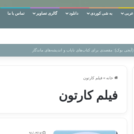
ربی
به شی کوردی
دانلود
گالری تصاویر
تماس با ما
 دوری وکناره‌گیری از راه خداست‌!
خانه
»
فیلم کارتون
فیلم کارتون
۹۱/۰۳/۱۷