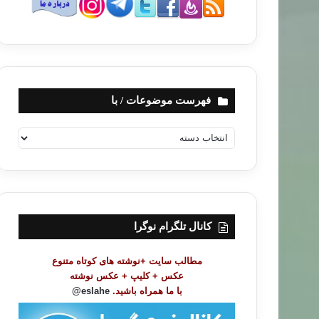
فهرست موضوعات / با
ف
ه
ر
س
ت
م
و
کانال تلگرام نوگرا
ض
و
مطالب سایت +نوشته های کوتاه متنوع
ع
عکس + کلیپ + عکس نوشته
ا
با ما همراه باشید.
eslahe@
ت
/