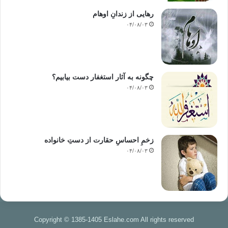
رهایی از زندانِ اوهام
۰۴/۰۸/۰۳
چگونه به آثار استغفار دست بیابیم؟
۰۴/۰۸/۰۳
زخمِ احساسِ حقارت از دستِ خانواده
۰۴/۰۸/۰۳
Copyright © 1385-1405 Eslahe.com All rights reserved