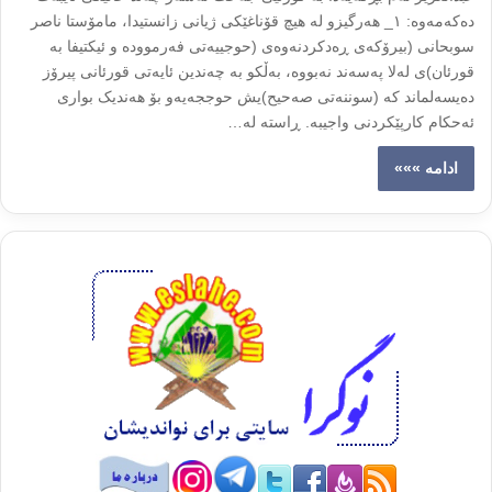
دەکەمەوە: ١_ هەرگیزو لە هیچ قۆناغێکی ژیانی زانستیدا، مامۆستا ناصر
سوبحانی (بیرۆکەی ڕەدکردنەوەی (‌حوجییەتی فه‌رمووده و ئیکتیفا بە
قورئان)ی لەلا پەسەند نەبووە، بەڵکو بە چەندین ئایەتی قورئانی پیرۆز
دەیسەلماند کە (سوننەتی صەحیح)یش حوججەیەو بۆ هەندیک بواری
ئەحکام کارپێکردنی واجیبە. ڕاستە لە…
ادامه »»»