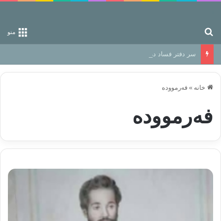
جستجو برای
منو
سر دفتر فساد در زمین‌، دوری وکناره‌گیری از راه خداست‌!
خانه
»
فەرموودە
فەرموودە