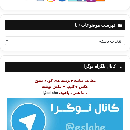
فهرست موضوعات / با
ف
ه
ر
س
ت
کانال تلگرام نوگرا
م
و
مطالب سایت +نوشته های کوتاه متنوع
ض
عکس + کلیپ + عکس نوشته
و
با ما همراه باشید.
eslahe@
ع
ا
ت
/
ب
ا