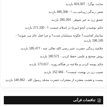
سایت نوگرا
- 824,007 بازدید
شعر، زندگی زیبـاســـت !
- 485,308 بازدید
عشق زن به غیر شوهر
- 280,264 بازدید
حکم نوشیدن آبجو (بیره) در اسلام چیست ؟
- 271,330 بازدید
میانمار کجاست؟ چگونه مسلمان شدند؟ و چرا قتل عام می شوند؟
-
196,145 بازدید
خلاصه زندگی حضرت عمر رضی الله تعالی عنه
- 185,477 بازدید
روش صحیح و علمی حفظ کردن
- 180,571 بازدید
حکم بوسه کردن و ملاعبه در هنگام روزه
- 173,617 بازدید
نصیب زن در بهشت چیست؟
- 152,966 بازدید
بیست و هشت معجزه از معجزات حضرت محمّد رسول الله
- 148,962 بازدید
تناقضات قرآنی