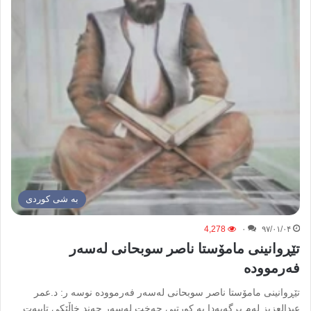
به شی کوردی
4,278
۰
۹۷/۰۱/۰۴
تێڕوانینی مامۆستا ناصر سوبحانی لەسەر
فەرموودە
تێڕوانینی مامۆستا ناصر سوبحانی لەسەر فەرموودە نوسه ر: د.عمر
عبدالعزیز لەم بڕگەیەدا بە کورتیی جەخت لەسەر چەند خاڵێکی تایبەت